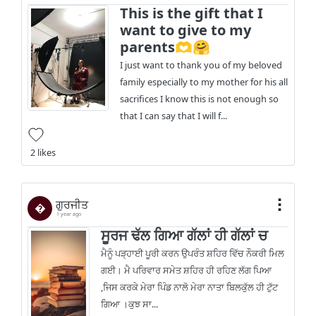
This is the gift that I
want to give to my
parents🫶🤗
I just want to thank you of my beloved
family especially to my mother for his all
sacrifices I know this is not enough so
that I can say that I will f...
2 likes
ਗੁਰਜੀਤ
�
1 year ago
ਸੂਰਜ ਢੱਲ ਗਿਆ ਗੱਲਾਂ ਹੀ ਗੱਲਾਂ ਚ
ਮੈਨੂੰ ਪੜ੍ਹਾਈ ਪੂਰੀ ਕਰਨ ਉਪਰੰਤ ਸ਼ਹਿਰ ਵਿੱਚ ਨੌਕਰੀ ਮਿਲ
ਗਈ। ਮੈ ਪਰਿਵਾਰ ਸਮੇਤ ਸ਼ਹਿਰ ਹੀ ਰਹਿਣ ਲੱਗ ਪਿਆ
,ਜਿਸ ਕਰਕੇ ਮੇਰਾ ਪਿੰਡ ਨਾਲੋ ਮੇਰਾ ਨਾਤਾ ਬਿਲਕੁੱਲ ਹੀ ਟੁੱਟ
ਗਿਆ ।ਕੁਝ ਸਾ...