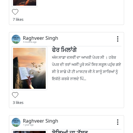
7 likes
Raghveer Singh
9 months ago
ਫੇਰ ਮਿਲਾਂਗੇ
ਅੱਜ ਸਾਡਾ ਦਸਵੀਂ ਦਾ ਆਖਰੀ ਪੇਪਰ ਸੀ । ਹਰੇਕ
ਪੇਪਰ ਦੀ ਤਰਾਂ ਅਸੀਂ ਪੂਰੇ ਸਮੇਂ ਸਿਰ ਸਕੂਲ ਪਹੁੰਚ ਗਏ
ਸੀ ਤੇ ਸਾਡੇ ਪੀ ਟੀ ਮਾਸਟਰ ਜੀ ਨੇ ਸਾਨੂੰ ਸਾਰਿਆਂ ਨੂੰ
ਇਕੱਠੇ ਕਰਕੇ ਨਾਲਦੇ ਪਿੰ...
3 likes
Raghveer Singh
1 year ago
ਬੋਲ਼ਿਆਂ ਦਾ ਟੱਬਰ