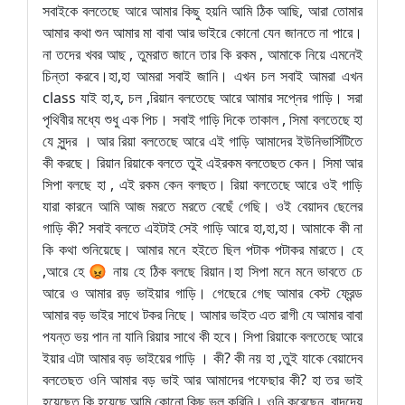
সবাইকে বলতেছে আরে আমার কিছু হয়নি আমি ঠিক আছি, আরা তোমার
আমার কথা শুন আমার মা বাবা আর ভাইরে কোনো যেন জানতে না পারে।
না তদের খবর আছ , তুমরাত জানে তার কি রকম , আমাকে নিয়ে এমনেই
চিন্তা করবে।হা,হা আমরা সবাই জানি। এখন চল সবাই আমরা এখন
class যাই হা,হ, চল ,রিয়ান বলতেছে আরে আমার সপ্নের গাড়ি। সরা
পৃথিবীর মধ্যে শুধু এক পিচ। সবাই গাড়ি দিকে তাকাল , সিমা বলতেছে হা
যে সুন্দর । আর রিয়া বলতেছে আরে এই গাড়ি আমাদের ইউনিভার্সিটিতে
কী করছে। রিয়ান রিয়াকে বলতে তুই এইরকম বলতেছত কেন। সিমা আর
সিপা বলছে হা , এই রকম কেন বলছত। রিয়া বলতেছে আরে ওই গাড়ি
যারা কারনে আমি আজ মরতে মরতে বেছেঁ গেছি। ওই বেয়াদব ছেলের
গাড়ি কী? সবাই বলতে এইটাই সেই গাড়ি আরে হা,হা,হা। আমাকে কী না
কি কথা শুনিয়েছে। আমার মনে হইতে ছিল পটাক পটাকর মারতে। হে
,আরে হে 😡 নায় হে ঠিক বলছে রিয়ান।হা সিপা মনে মনে ভাবতে চে
আরে ও আমার রড় ভাইয়ার গাড়ি। গেছেরে গেছ আমার বেস্ট ফ্রেন্ড
আমার বড় ভাইর সাথে টকর নিছে। আমার ভাইত এত রাগী যে আমার বাবা
পযন্ত ভয় পান না যানি রিয়ার সাথে কী হবে। সিপা রিয়াকে বলতেছে আরে
ইয়ার এটা আমার বড় ভাইয়ের গাড়ি । কী? কী নয় হা ,তুই যাকে বেয়াদেব
বলতেছত ওনি আমার বড় ভাই আর আমাদের পফেছার কী? হা তর ভাই
হয়েছেত কি হয়েছে আমি কোনো কিছু ভুল করিনি। ওনি করেছেন ,বাদদেয়