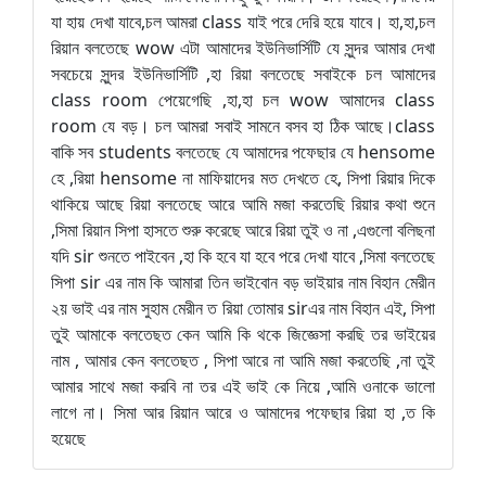
যা হায় দেখা যাবে,চল আমরা class যাই পরে দেরি হয়ে যাবে। হা,হা,চল
রিয়ান বলতেছে wow এটা আমাদের ইউনিভার্সিটি যে সুন্দর আমার দেখা
সবচেয়ে সুন্দর ইউনিভার্সিটি ,হা রিয়া বলতেছে সবাইকে চল আমাদের
class room পেয়েগেছি ,হা,হা চল wow আমাদের class
room যে বড়। চল আমরা সবাই সামনে বসব হা ঠিক আছে।class
বাকি সব students বলতেছে যে আমাদের পফেছার যে hensome
হে ,রিয়া hensome না মাফিয়াদের মত দেখতে হে, সিপা রিয়ার দিকে
থাকিয়ে আছে রিয়া বলতেছে আরে আমি মজা করতেছি রিয়ার কথা শুনে
,সিমা রিয়ান সিপা হাসতে শুরু করেছে আরে রিয়া তুই ও না ,এগুলো বলিছনা
যদি sir শুনতে পাইবেন ,হা কি হবে যা হবে পরে দেখা যাবে ,সিমা বলতেছে
সিপা sir এর নাম কি আমারা তিন ভাইবোন বড় ভাইয়ার নাম বিহান মেরীন
২য় ভাই এর নাম সুহাম মেরীন ত রিয়া তোমার sirএর নাম বিহান এই, সিপা
তুই আমাকে বলতেছত কেন আমি কি থকে জিজ্ঞেসা করছি তর ভাইয়ের
নাম , আমার কেন বলতেছত , সিপা আরে না আমি মজা করতেছি ,না তুই
আমার সাথে মজা করবি না তর এই ভাই কে নিয়ে ,আমি ওনাকে ভালো
লাগে না। সিমা আর রিয়ান আরে ও আমাদের পফেছার রিয়া হা ,ত কি
হয়েছে