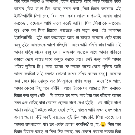
আর রিয়ান বলছত ও আসবেনা ,রিয়ান বলতেছে আরে বলছি আজকে হয়ত
আসবে ,রিয়া হা,হা ঠিক আছে সমান কথা ,সিমা রিয়ান বলতেচে এই
ইউনিভার্সিটি সিপা দের, রিয়া মজা করার জায়গায় পয়নাই আমার সাথে
করতেছ , তদেরকে আমি ভালো করেই জানি। সিমা ,সিপা কে বলতেছে
তুই ওকে বল সিপা রিয়াকে বলতেছে এটা সত্য কথা এটা আমাদের
ইউনিভার্সিটি। তুই মজা করতরছত আরে না তাহলে আমরাত ছোট বালার
বন্ধু তুইত আমাদেকে আগে বলিছনি। আরে আমি বলিনি কারণ আমি চাই
আমার সত্যি কারের বন্ধু হক। আজকাল অনেকে আছে আমার পরিবারে
কমাতা দেখে আমার সাথে বন্ধুত করতে চায়। সেই জন্য আমি আমার
পরিচয় লুকিয়ে ছি। আজ তদের কে বললাম তদের থেকে লুকিয়ে আমি
ভালো করচিনা তাই বললাম তোমরা আমার সত্যি কারের বন্ধু। আমাকে
কমা ,করে দিয় দোস্ত এত দিনলুকিয়ে রাখার জন্য। আরে ঠিক আছে
আমার কোনো কিছু মনে করিনি। আরে রিয়কে দর আমরাত সিপা কথায়ত
রিয়ার কথা ভুলে গেছি। কি হয়েছে তর সাথে আর ইয়া আর বলিছনা আসার
সময় এক রেয়িছ যাদা বেয়াদব ছেলের সাথে দেখা হইছি। ওর গাড়ির সাথে
আমার এক্সিডেন্ট হইতে হইতে বেছেঁ গেছি , নাহলে আমি এখন হাসপাতালে
হালাম ওনে। কী? সবাই বলতেছে তুই ঠিক আছতনি. সিপা বতেছে চল
আমারা হাসপাতালে যাই তর একটা চেকাপ করেনিব? হা ,হা,😟 সিমা আর
রিয়ান রিয়াকে বলছে হা সিপা ঠিক বলছে. তর চেকাপ করানো দরকার রিয়া