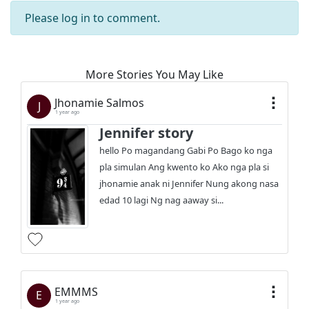
Please
log in
to comment.
More Stories You May Like
Jhonamie Salmos
J
1 year ago
Jennifer story
hello Po magandang Gabi Po Bago ko nga
pla simulan Ang kwento ko Ako nga pla si
jhonamie anak ni Jennifer Nung akong nasa
edad 10 lagi Ng nag aaway si...
EMMMS
E
1 year ago