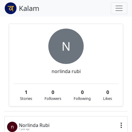
Kalam
N
norlinda rubi
1
0
0
0
Stories
Followers
Following
Likes
Norlinda Rubi
n
1 year ago