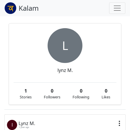
Kalam
L
lynz M.
1
0
0
0
Stories
Followers
Following
Likes
Lynz M.
l
1 year ago