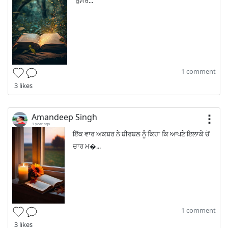
ਉਮਰ...
1 comment
3 likes
Amandeep Singh
1 year ago
ਇੱਕ ਵਾਰ ਅਕਬਰ ਨੇ ਬੀਰਬਲ ਨੂੰ ਕਿਹਾ ਕਿ ਆਪਣੇ ਇਲਾਕੇ ਚੋਂ
ਚਾਰ ਮ�...
1 comment
3 likes