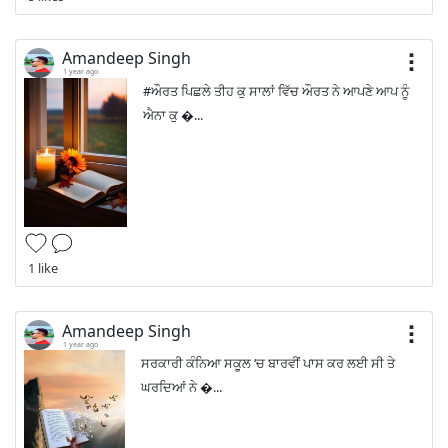
Amandeep Singh
1 year ago
#ਔਰਤ ਪਿਛਲੇ ਤੀਹ ਕੁ ਸਾਲਾਂ ਵਿੱਚ ਔਰਤ ਨੇ ਆਪਣੇ ਆਪ ਨੂੰ
ਐਨਾ ਕੁ �...
1 like
Amandeep Singh
1 year ago
ਸਰਕਾਰੀ ਕੰਨਿਆ ਸਕੂਲ ‘ਚ ਬਾਰਵੀਂ ਪਾਸ ਕਰ ਲਈ ਸੀ ਤੇ
ਘਰਦਿਆਂ ਨੇ �...