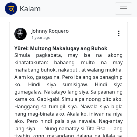
Kalam
Johnny Roquero
1 year ago
Yūrei: Multong Nakalugay ang Buhok
Simula pagkabata, may isa na akong
kinatatakutan: babaeng multo na may
mahabang buhok, nakaputi, at walang mukha.
Alam ko, gasgas na. Pero iba ang sa panaginip
ko. Hindi siya sumisigaw. Hindi siya
gumagalaw. Nakatayo lang siya. Sa paanan ng
kama ko. Gabi-gabi. Simula pa noong pito ako.
Hanggang sa tumigil siya. Nawala siya bigla
nang mag-binata ako. Akala ko, iniwan na niya
ako. Pero hindi pala siya nawala. Nag-antay
lang siya. --- Nung namatay si Tita Elsa — ang
tiyahin kong matandang dalaga na kilala sa