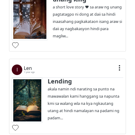
a short love story ❤️ sa araw ng unang
pagtatagpo ni dong at daii sa hindi
inaasahang pagkakataon isang araw si
daii ay nagbakasyon hindi para
magliw...
Len
l
1 year ago
Lending
akala namin ndi narating sa punto na
mawawalan kami hanggang sa napunta
kmi sa walang wla na kya ngkautang
utang at hindi namalayan na padami ng
padam...