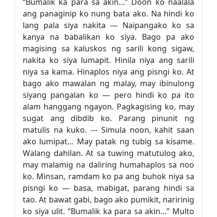
“Bumalik ka para sa akin…” Doon ko naalala
ang panaginip ko nung bata ako. Na hindi ko
lang pala siya nakita — Naipangako ko sa
kanya na babalikan ko siya. Bago pa ako
magising sa kaluskos ng sarili kong sigaw,
nakita ko siya lumapit. Hinila niya ang sarili
niya sa kama. Hinaplos niya ang pisngi ko. At
bago ako mawalan ng malay, may ibinulong
siyang pangalan ko — pero hindi ko pa ito
alam hanggang ngayon. Pagkagising ko, may
sugat ang dibdib ko. Parang pinunit ng
matulis na kuko. --- Simula noon, kahit saan
ako lumipat… May patak ng tubig sa kisame.
Walang dahilan. At sa tuwing matutulog ako,
may malamig na daliring humahaplos sa noo
ko. Minsan, ramdam ko pa ang buhok niya sa
pisngi ko — basa, mabigat, parang hindi sa
tao. At bawat gabi, bago ako pumikit, naririnig
ko siya ulit. “Bumalik ka para sa akin…” Multo