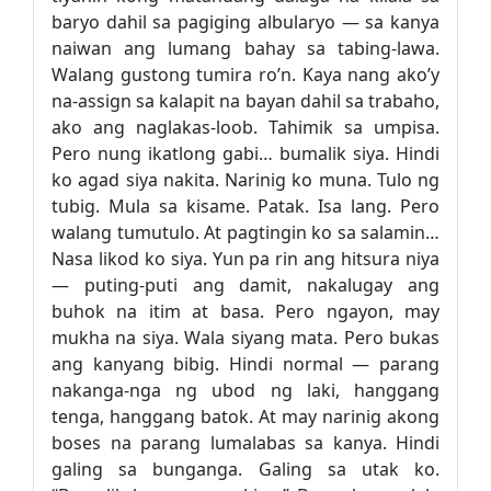
baryo dahil sa pagiging albularyo — sa kanya
naiwan ang lumang bahay sa tabing-lawa.
Walang gustong tumira ro’n. Kaya nang ako’y
na-assign sa kalapit na bayan dahil sa trabaho,
ako ang naglakas-loob. Tahimik sa umpisa.
Pero nung ikatlong gabi… bumalik siya. Hindi
ko agad siya nakita. Narinig ko muna. Tulo ng
tubig. Mula sa kisame. Patak. Isa lang. Pero
walang tumutulo. At pagtingin ko sa salamin…
Nasa likod ko siya. Yun pa rin ang hitsura niya
— puting-puti ang damit, nakalugay ang
buhok na itim at basa. Pero ngayon, may
mukha na siya. Wala siyang mata. Pero bukas
ang kanyang bibig. Hindi normal — parang
nakanga-nga ng ubod ng laki, hanggang
tenga, hanggang batok. At may narinig akong
boses na parang lumalabas sa kanya. Hindi
galing sa bunganga. Galing sa utak ko.