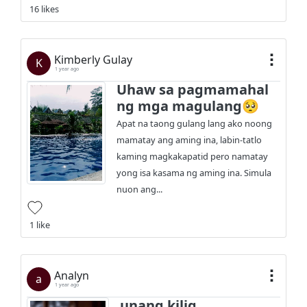
16 likes
Kimberly Gulay
K
1 year ago
Uhaw sa pagmamahal
ng mga magulang🥺
Apat na taong gulang lang ako noong
mamatay ang aming ina, labin-tatlo
kaming magkakapatid pero namatay
yong isa kasama ng aming ina. Simula
nuon ang...
1 like
Analyn
a
1 year ago
unang kilig