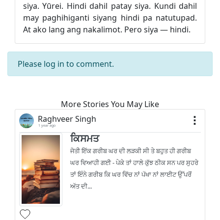
siya. Yūrei. Hindi dahil patay siya. Kundi dahil
may paghihiganti siyang hindi pa natutupad.
At ako lang ang nakalimot. Pero siya — hindi.
Please
log in
to comment.
More Stories You May Like
Raghveer Singh
1 year ago
ਕਿਸਮਤ
ਜੋਤੀ ਇੱਕ ਗਰੀਬ ਘਰ ਦੀ ਲੜਕੀ ਸੀ ਤੇ ਬਹੁਤ ਹੀ ਗਰੀਬ
ਘਰ ਵਿਆਹੀ ਗਈ - ਪੇਕੇ ਤਾਂ ਹਾਲੇ ਕੁੱਝ ਠੀਕ ਸਨ ਪਰ ਸੁਹਰੇ
ਤਾਂ ਇੰਨੇ ਗਰੀਬ ਕਿ ਘਰ ਵਿੱਚ ਨਾਂ ਪੱਖਾ ਨਾਂ ਲਾਈਟ ਉੱਪਰੋਂ
ਅੱਤ ਦੀ...