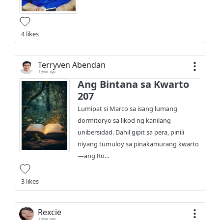
4 likes
Terryven Abendan
1 year ago
Ang Bintana sa Kwarto
207
Lumipat si Marco sa isang lumang
dormitoryo sa likod ng kanilang
unibersidad. Dahil gipit sa pera, pinili
niyang tumuloy sa pinakamurang kwarto
—ang Ro...
3 likes
Rexcie
1 year ago