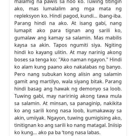
malamig na pawis sa noo ko. Tuwing titingin
ako, mas lumalalim ang mga mata ng
repleksyon ko. Hindi pagod, kundi… ibang-iba.
Parang hindi na ako. At isang gabi, nang
lumapit ako para tignan ang sarili ko,
gumalaw ang kamay sa salamin. Mas mabilis
kaysa sa akin. Tapos ngumiti siya. Ngiting
hindi ko kayang ulitin. At may narinig akong
boses sa tenga ko: "Ako naman ngayon." Hindi
ko alam kung paano ako nakalabas ng banyo.
Pero nang subukan kong alisin ang salamin
gamit ang martilyo, wala siyang bitak. Parang
hindi basag ang hawak ng demonyo sa loob.
Tuwing gabi, may naririnig akong tawa mula
sa salamin. At minsan, sa panaginip, nakikita
ko ang sarili kong nasa loob, kumakaway sa
akin, umiiyak. Ngayon, tuwing gumigising ako,
tinitignan ko ang sarili ko nang matagal. Iniisip
ko kung… ako pa ba ‘tong nasa labas.