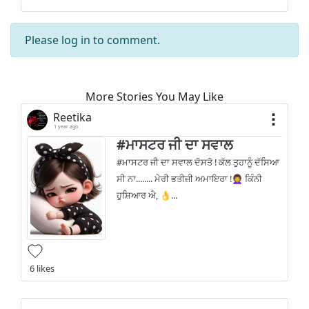
Please
log in
to comment.
More Stories You May Like
Reetika
1 year ago
#ਮਾਸਟਰ ਜੀ ਦਾ ਸਵਾਲ
#ਮਾਸਟਰ ਜੀ ਦਾ ਸਵਾਲ ਦੋਸਤੋ ! ਕੱਲ ਤੁਹਾਨੂੰ ਦੱਸਿਆ
ਸੀ ਨਾ........ ਮੇਰੀ ਭਤੀਜ਼ੀ ਅਮਾਇਰਾ !👩‍🦱 ਕਿੰਨੀ
ਹੁਸ਼ਿਆਰ ਐ, 👌...
6 likes