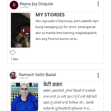
Reyna Joy Doquila
R
1 year ago
MY STORIES
Ako nga pala si Reyna joy, pero pwede niyo
kung tawaging joy for short. pinanganak
ako sa manila lima kaming magkakapatid,
ako ang Pina ka bunso sa la...
1 like
Ramesh Sethi Badal
1 year ago
ਬੇਟੀ ਗਗਨ
#ਗੱਲਾਂ_ਗਗਨਸੇਠੀ_ਦੀਆਂ ਜਿੰਦਗੀ ਦੇ ਸਤਵੰਜਵੇਂ
ਸਾਲ ਯਾਨੀ 21 ਮਈ 2017 ਨੂੰ ਮੈਂ ਮੇਰੀ ਵੱਡੀ ਬੇਟੀ
ਗਗਨ ਨੂੰ ਪਹਿਲੀ ਵਾਰੀ ਮਿਲਿਆ ਸੀ। ਪੰਜਾਬੀ
ਖੇਤੀਬਾੜੀ ਯੂਨੀਵਰਸਿਟੀ ਲੁਧਿਆਣਾ ਦੇ ਸ...