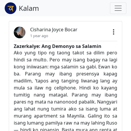
Kalam
Cisharina Joyce Bocar
1 year ago
Zazerkalye: Ang Demonyo sa Salamin
Ako yung tipo ng taong takot sa dilim pero
hindi sa multo. Pero may isang bagay na lagi
kong iniiwasan: mga salamin sa gabi. Ewan ko
ba. Parang may ibang presensya kapag
madilim, ‘tapos ang tanging liwanag lang ay
mula sa ilaw ng cellphone. Hindi ko kayang
tumitig nang matagal. Parang may ibang
pares ng mata na nanonood pabalik. Nangyari
ang lahat nung tumira ako sa isang luma at
murang apartment sa Maynila. Galing ito sa
isang lumang pamilya raw na may lahing Ruso
— hindi ko pinansin. Basta mura ang renta at