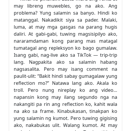
may libreng muwebles, go na ako. Ang
problema? Yung salamin sa banyo. Hindi ko
matanggal. Nakadikit siya sa pader. Malaki,
luma, at may mga gasgas na parang hugis
daliri. At gabi-gabi, tuwing magsisipilyo ako,
nararamdaman kong parang mas matagal
tumatagal ang repleksyon ko bago gumalaw.
Isang gabi, nag-live ako sa TikTok — trip-trip
lang. Nagpakita ako sa salamin habang
nagsasalita. Pero may isang comment na
paulit-ulit: “Bakit hindi sabay gumagalaw yung
reflection mo?” Natawa lang ako. Akala ko
troll. Pero nung nireplay ko ang video…
napansin kong may ilang segundo nga na
nakangiti pa rin ang reflection ko, kahit wala
na ako sa frame. Kinabukasan, tinakpan ko
yung salamin ng kumot. Pero tuwing gigising
ako, nakabukas ulit. Walang kumot. At may