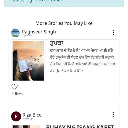
More Stories You May Like
Raghveer Singh
1 year ago
ਤੁਪਕਾ
ਹਸਪਤਾਲ ਦੇ ਬੈੱਡ ਤੇ ਪਿਆ ਅੱਜ ਮੇਜਰ ਆਪਣੇਂ ਲੱਗੇ
ਹੋਏ ਗੁਲੂਕੋਜ ਦੀ ਬੋਤਲ ਵੱਲ ਇੰਝ ਟਿਕਟਿਕੀ ਲਗਾਕੇ
ਦੇਖ ਰਿਹਾ ਸੀ ਜਿਵੇਂ ਤੁਪਕਿਆਂ ਦੀ ਗਿਣਤੀ ਕਰ ਰਿਹਾ
ਹੋਵੇ ਉਸਦੇ ਕੋਲ ਸਿਰ ਸਿੱਟ...
9 likes
Riza Bico
R
1 year ago
BUHAY NG ISANG KABET