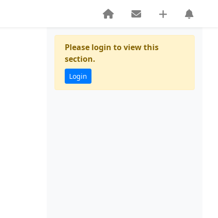
Please login to view this
section.
Login