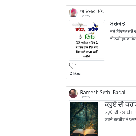
ਅਭਿਜੋਤ ਸਿੰਘ
1 year ago
ਬਰਕਤ
ਕਦੇ ਸੋਚਿਆ ਜਦੋਂ 
ਵੀ ਨਹੀਂ ਰੁਕਦਾ ਕ
2 likes
Ramesh Sethi Badal
1 year ago
ਕਰੂਏ ਦੀ ਕਹਾ
ਕਰੂਏ_ਦੀ_ਕਹਾਣੀ। "ਬ 
ਕਰਦੇ ਬਲਬੀਰ ਨੇ ਅਚਾ