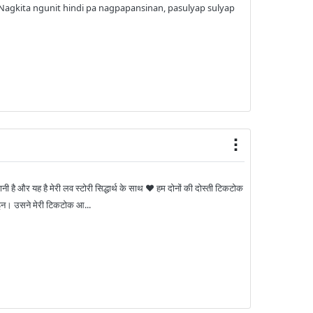
, Nagkita ngunit hindi pa nagpapansinan, pasulyap sulyap
िवानी है और यह है मेरी लव स्टोरी सिद्धार्थ के साथ ❤️ हम दोनों की दोस्ती टिकटोक
इन। उसने मेरी टिकटोक आ...