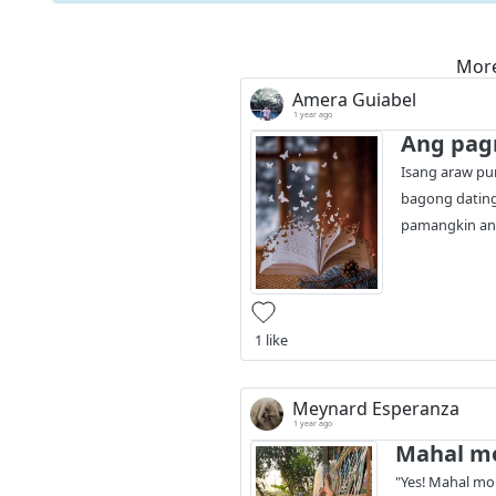
More
Amera Guiabel
1 year ago
Ang pag
Isang araw pum
bagong dating
pamangkin ang
1 like
Meynard Esperanza
1 year ago
Mahal mo
"Yes! Mahal mo