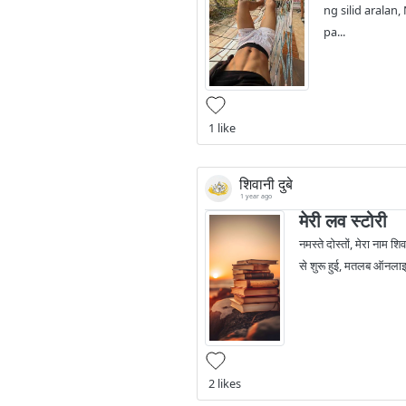
ng silid aralan
pa...
1 like
शिवानी दुबे
1 year ago
मेरी लव स्टोरी
नमस्ते दोस्तों, मेरा नाम श
से शुरू हुई, मतलब ऑनला
2 likes