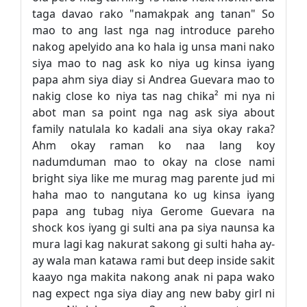
taga davao rako "namakpak ang tanan" So
mao to ang last nga nag introduce pareho
nakog apelyido ana ko hala ig unsa mani nako
siya mao to nag ask ko niya ug kinsa iyang
papa ahm siya diay si Andrea Guevara mao to
nakig close ko niya tas nag chika² mi nya ni
abot man sa point nga nag ask siya about
family natulala ko kadali ana siya okay raka?
Ahm okay raman ko naa lang koy
nadumduman mao to okay na close nami
bright siya like me murag mag parente jud mi
haha mao to nangutana ko ug kinsa iyang
papa ang tubag niya Gerome Guevara na
shock kos iyang gi sulti ana pa siya naunsa ka
mura lagi kag nakurat sakong gi sulti haha ay-
ay wala man katawa rami but deep inside sakit
kaayo nga makita nakong anak ni papa wako
nag expect nga siya diay ang new baby girl ni