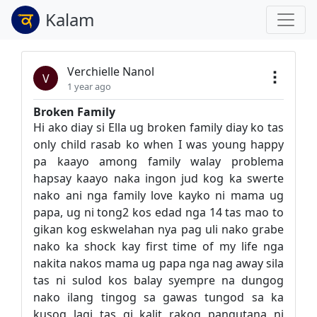
Kalam
Verchielle Nanol
V
1 year ago
Broken Family
Hi ako diay si Ella ug broken family diay ko tas
only child rasab ko when I was young happy
pa kaayo among family walay problema
hapsay kaayo naka ingon jud kog ka swerte
nako ani nga family love kayko ni mama ug
papa, ug ni tong2 kos edad nga 14 tas mao to
gikan kog eskwelahan nya pag uli nako grabe
nako ka shock kay first time of my life nga
nakita nakos mama ug papa nga nag away sila
tas ni sulod kos balay syempre na dungog
nako ilang tingog sa gawas tungod sa ka
kusog lagi tas gi kalit rakog pangutana ni