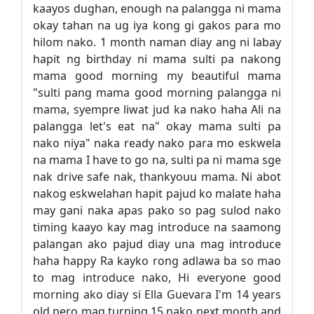
kaayos dughan, enough na palangga ni mama
okay tahan na ug iya kong gi gakos para mo
hilom nako. 1 month naman diay ang ni labay
hapit ng birthday ni mama sulti pa nakong
mama good morning my beautiful mama
"sulti pang mama good morning palangga ni
mama, syempre liwat jud ka nako haha Ali na
palangga let's eat na" okay mama sulti pa
nako niya" naka ready nako para mo eskwela
na mama I have to go na, sulti pa ni mama sge
nak drive safe nak, thankyouu mama. Ni abot
nakog eskwelahan hapit pajud ko malate haha
may gani naka apas pako so pag sulod nako
timing kaayo kay mag introduce na saamong
palangan ako pajud diay una mag introduce
haha happy Ra kayko rong adlawa ba so mao
to mag introduce nako, Hi everyone good
morning ako diay si Ella Guevara I'm 14 years
old pero mag turning 15 nako next month and