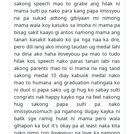
sakong speech mao to grabe ang hilak ni
mama sulti pa nako para kang papa imissyou
na pa sukad adtong gibiyaan mi nimong
mama wala koy kasuko sa imoha ni mama pa
bisag sakit kaayo gi antos namong mama ang
tanan kasakit kabalo ko pa nga naa ka dre,
pero dili lang ako imong taudan ug medal lahi
na dina ako haha iloveyouu pa mao to tudo
hilak kos speech nako paras tanan labi nas
akong parents mao to si mama na nag taod
sakong medal 10 diay kabuok medal nako
mao to humana ang graduation natingala ko
ni duol si papa sako ug gi hug ko sabay sulti
congrats nak happy kayko nga na feel nakong
hug sakong papa sulti pa nako
imissyousomuch pa nganong dugay kayka ni
balik sge ramig hulat ni mama pero wala
gihapon ka but it's okay pa at least naka kita
nako nimo ron iloveyouu pa love ka namong