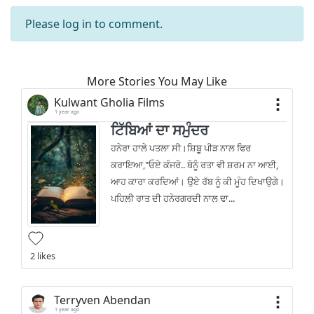
Please
log in
to comment.
More Stories You May Like
Kulwant Gholia Films
1 year ago
ਟਿੱਬਿਆਂ ਦਾ ਸਮੁੰਦਰ
ਹਨੇਰਾ ਹਾਲੇ ਪਤਲਾ ਸੀ।ਸ਼ਿਬੂ ਪੀੜ ਨਾਲ ਫਿਰ
ਕਰਾਇਆ,"ਓਏ ਕੰਜਰੋ.. ਥੋਨੂੰ ਰਤਾ ਵੀ ਸ਼ਰਮ ਨਾ ਆਈ,
ਆਹ ਕਾਰਾ ਕਰਦਿਆਂ। ਉਏ ਰੱਬ ਨੂੰ ਕੀ ਮੂੰਹ ਦਿਖਾਉਗੇ।
ਪਹਿਲੀ ਰਾਤ ਦੀ ਹਨੇਰਗਰਦੀ ਨਾਲ ਢਾ...
2 likes
Terryven Abendan
1 year ago