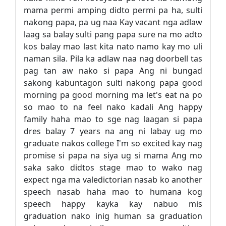
mama permi amping didto permi pa ha, sulti
nakong papa, pa ug naa Kay vacant nga adlaw
laag sa balay sulti pang papa sure na mo adto
kos balay mao last kita nato namo kay mo uli
naman sila. Pila ka adlaw naa nag doorbell tas
pag tan aw nako si papa Ang ni bungad
sakong kabuntagon sulti nakong papa good
morning pa good morning ma let's eat na po
so mao to na feel nako kadali Ang happy
family haha mao to sge nag laagan si papa
dres balay 7 years na ang ni labay ug mo
graduate nakos college I'm so excited kay nag
promise si papa na siya ug si mama Ang mo
saka sako didtos stage mao to wako nag
expect nga ma valedictorian nasab ko another
speech nasab haha mao to humana kog
speech happy kayka kay nabuo mis
graduation nako inig human sa graduation