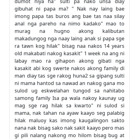
dumot niya ha" sulti pa nako unsa diay
gibuhat ni papa ma? " Nak nay laing bae
imong papa tas buros ang bae tas naa silay
anal nga pareho na nimo kadako" mao to
murag na hugno akong kalibutan
makadungog nga naay laing anak si papa sge
ra tawn kog hilak" bisag naa nakos 14 years
old makabati nakog kasakit" 1 week na ang ni
labay mao ra gihapon akong gibati nga
kasakit abi kog swerte nakos akong family di
man diay tas sge rakog huna2 sa gipang sulti
ni mama hantod sa nawad an nakog gana mo
sulod ug eskwelahan tungod sa nahitabo
samong family Isa pa wala nakoy kaunay ug
mag sge rag hilak sa kwarto" ni sulod si
mama, nak tahan na ayaw kaayo seg palabig
hilak maluoy kas imong kaugalingon sakto
nana nak bisag sako nak sakit kaayo pero mas
gi pili nalang nakong mo hilom bisag bug at