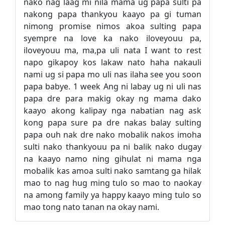
nako nag laag mi nila mama ug papa sulti pa
nakong papa thankyou kaayo pa gi tuman
nimong promise nimos akoa sulting papa
syempre na love ka nako iloveyouu pa,
iloveyouu ma, ma,pa uli nata I want to rest
napo gikapoy kos lakaw nato haha nakauli
nami ug si papa mo uli nas ilaha see you soon
papa babye. 1 week Ang ni labay ug ni uli nas
papa dre para makig okay ng mama dako
kaayo akong kalipay nga nabatian nag ask
kong papa sure pa dre nakas balay sulting
papa ouh nak dre nako mobalik nakos imoha
sulti nako thankyouu pa ni balik nako dugay
na kaayo namo ning gihulat ni mama nga
mobalik kas amoa sulti nako samtang ga hilak
mao to nag hug ming tulo so mao to naokay
na among family ya happy kaayo ming tulo so
mao tong nato tanan na okay nami.