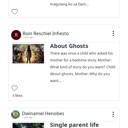
magulang ko sa Dam...
Roin Reschiel Infiesto
R
1 year ago
About Ghosts
There was once a child who asked his
mother for a bedtime story. Mother:
What kind of story do you want? Child:
About ghosts. Mother: Why do you
want...
3 likes
Dwinamel Henobes
1 year ago
Single parent life