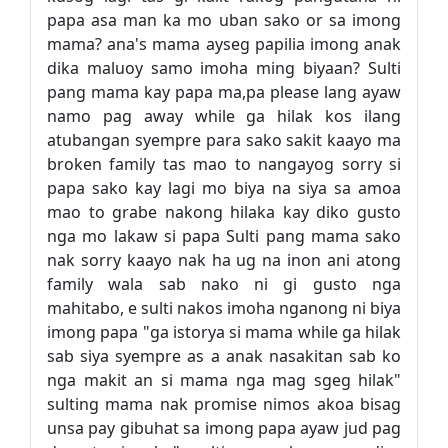
papa asa man ka mo uban sako or sa imong
mama? ana's mama ayseg papilia imong anak
dika maluoy samo imoha ming biyaan? Sulti
pang mama kay papa ma,pa please lang ayaw
namo pag away while ga hilak kos ilang
atubangan syempre para sako sakit kaayo ma
broken family tas mao to nangayog sorry si
papa sako kay lagi mo biya na siya sa amoa
mao to grabe nakong hilaka kay diko gusto
nga mo lakaw si papa Sulti pang mama sako
nak sorry kaayo nak ha ug na inon ani atong
family wala sab nako ni gi gusto nga
mahitabo, e sulti nakos imoha nganong ni biya
imong papa "ga istorya si mama while ga hilak
sab siya syempre as a anak nasakitan sab ko
nga makit an si mama nga mag sgeg hilak"
sulting mama nak promise nimos akoa bisag
unsa pay gibuhat sa imong papa ayaw jud pag