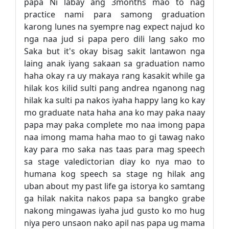
papa Ni labay ang 3months mao to nag
practice nami para samong graduation
karong lunes na syempre nag expect najud ko
nga naa jud si papa pero dili lang sako mo
Saka but it's okay bisag sakit lantawon nga
laing anak iyang sakaan sa graduation namo
haha okay ra uy makaya rang kasakit while ga
hilak kos kilid sulti pang andrea nganong nag
hilak ka sulti pa nakos iyaha happy lang ko kay
mo graduate nata haha ana ko may paka naay
papa may paka complete mo naa imong papa
naa imong mama haha mao to gi tawag nako
kay para mo saka nas taas para mag speech
sa stage valedictorian diay ko nya mao to
humana kog speech sa stage ng hilak ang
uban about my past life ga istorya ko samtang
ga hilak nakita nakos papa sa bangko grabe
nakong mingawas iyaha jud gusto ko mo hug
niya pero unsaon nako apil nas papa ug mama