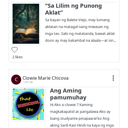
“Sa Lilim ng Punong
Aklat”
Sa bayan ng Balete Viejo, may lumang
aklatan na matagal nang iniwasan ng
mga tao. Sabi ng matatanda, bawat aklat
doon ay may kakambal na alaala—at sin...
2 likes
Clowie Marie Chicova
C
1 year ago
Ang Aming
pamumuhay
Hi Ako si clowie 7 Kaming
magkakapatid at pangalawa Ako ay
Isang studyante pinapaaral ko Ang
aking Sarili Kasi Hindi na kaya ng mga