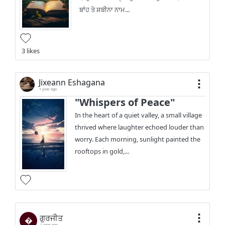
ਬਾਂਹ ਤੇ ਸ਼ਬੀਨਾ ਨਾਮ...
3 likes
Jixeann Eshagana
1 year ago
"Whispers of Peace"
In the heart of a quiet valley, a small village
thrived where laughter echoed louder than
worry. Each morning, sunlight painted the
rooftops in gold,...
ਗੁਰਜੀਤ
�
1 year ago