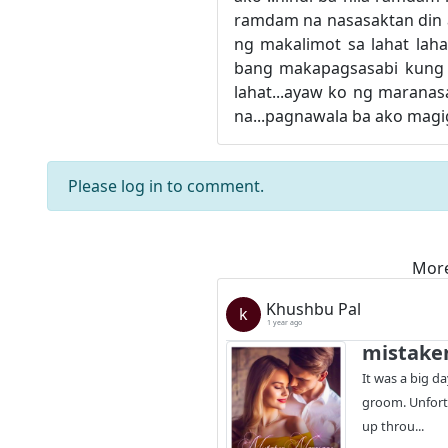
ramdam na nasasaktan din 
ng makalimot sa lahat lah
bang makapagsasabi kung 
lahat...ayaw ko ng marana
na...pagnawala ba ako magig
Please
log in
to comment.
More
Khushbu Pal
k
1 year ago
mistake
It was a big d
groom. Unfort
up throu...