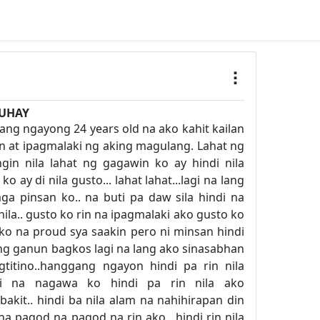
BUHAY
ng ngayong 24 years old na ako kahit kailan
n at ipagmalaki ng aking magulang. Lahat ng
gin nila lahat ng gagawin ko ay hindi nila
o ay di nila gusto... lahat lahat...lagi na lang
a pinsan ko.. na buti pa daw sila hindi na
la.. gusto ko rin na ipagmalaki ako gusto ko
o na proud sya saakin pero ni minsan hindi
g ganun bagkos lagi na lang ako sinasabhan
itino..hanggang ngayon hindi pa rin nila
i na nagawa ko hindi pa rin nila ako
akit.. hindi ba nila alam na nahihirapan din
na pagod na pagod na rin ako ..hindi rin nila