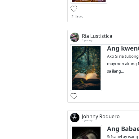
2 likes
Ria Lustistica
1 year ago
Ang kwent
Ako Si ria tubon
mayroon akung Is
sa ilang...
Johnny Roquero
1 year ago
Ang Baba
Si Isabel ay is