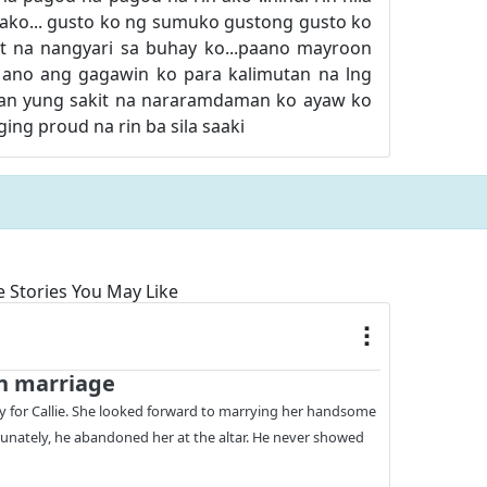
ako... gusto ko ng sumuko gustong gusto ko
at na nangyari sa buhay ko...paano mayroon
ano ang gagawin ko para kalimutan na lng
san yung sakit na nararamdaman ko ayaw ko
ing proud na rin ba sila saaki
 Stories You May Like
n marriage
ay for Callie. She looked forward to marrying her handsome
unately, he abandoned her at the altar. He never showed