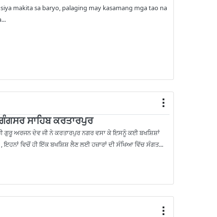
 siya makita sa baryo, palaging may kasamang mga tao na
..
 ਗੰਗਸਰ ਸਾਹਿਬ ਕਰਤਾਰਪੁਰ
ਰੀ ਗੁਰੂ ਅਰਜਨ ਦੇਵ ਜੀ ਨੇ ਕਰਤਾਰਪੁਰ ਨਗਰ ਵਸਾ ਕੇ ਇਸਨੂੰ ਕਈ ਬਖਸ਼ਿਸ਼ਾਂ
, ਇਹਨਾਂ ਵਿਚੋਂ ਹੀ ਇੱਕ ਬਖਸ਼ਿਸ਼ ਲੈਣ ਲਈ ਹਜ਼ਾਰਾਂ ਦੀ ਸੰਖਿਆ ਵਿੱਚ ਸੰਗਤ...