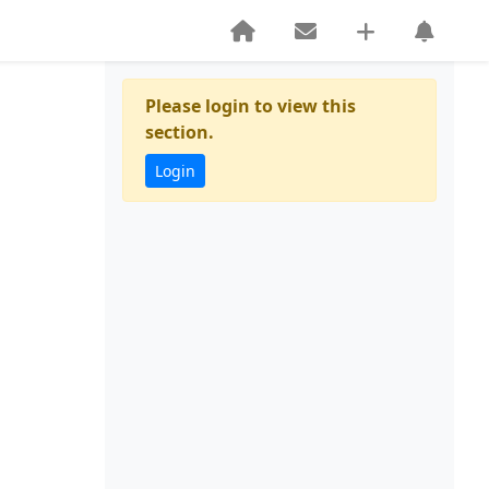
Please login to view this
section.
Login