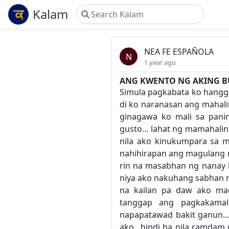
Kalam
NEA FE ESPAÑOLA
N
1 year ago
ANG KWENTO NG AKING 
Simula pagkabata ko hangga
di ko naranasan ang mahali
ginagawa ko mali sa panin
gusto... lahat ng mamahalin k
nila ako kinukumpara sa mg
nahihirapan ang magulang ni
rin na masabhan ng nanay k
niya ako nakuhang sabhan n
na kailan pa daw ako magt
tanggap ang pagkakamal
napapatawad bakit ganun...b
ako ..hindi ba nila ramdam 