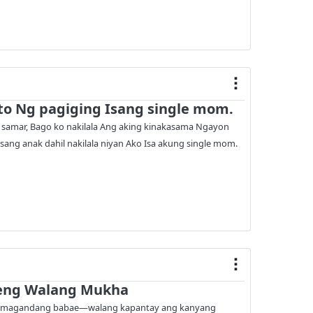
o Ng pagiging Isang single mom.
g samar, Bago ko nakilala Ang aking kinakasama Ngayon
ang anak dahil nakilala niyan Ako Isa akung single mom.
eng Walang Mukha
ang magandang babae—walang kapantay ang kanyang