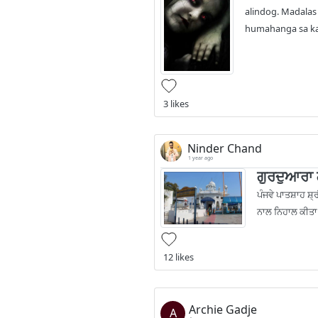
alindog. Madalas
humahanga sa ka.
3 likes
Ninder Chand
1 year ago
ਗੁਰਦੁਆਰਾ
ਪੰਜਵੇ ਪਾਤਸ਼ਾਹ ਸ਼੍
ਨਾਲ ਨਿਹਾਲ ਕੀਤਾ 
12 likes
Archie Gadje
A