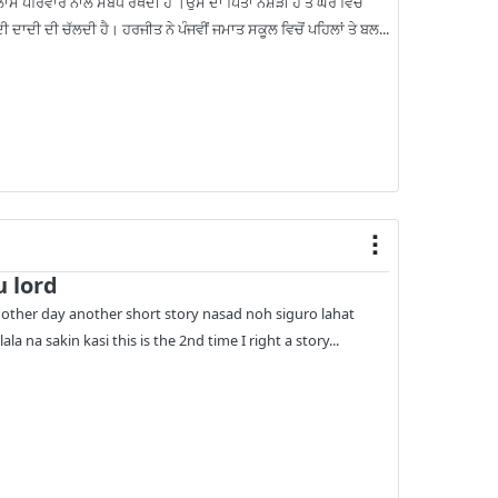
ਸ ਪਰਿਵਾਰ ਨਾਲ ਸੰਬੰਧ ਰੱਖਦੀ ਹੈ ।ਉਸ ਦਾ ਪਿਤਾ ਨਸ਼ੇੜੀ ਹੈ ਤੇ ਘਰ ਵਿਚ
ਦਾਦੀ ਦੀ ਚੱਲਦੀ ਹੈ। ਹਰਜੀਤ ਨੇ ਪੰਜਵੀਂ ਜਮਾਤ ਸਕੂਲ ਵਿਚੋਂ ਪਹਿਲਾਂ ਤੇ ਬਲ...
u lord
another day another short story nasad noh siguro lahat
a na sakin kasi this is the 2nd time I right a story...