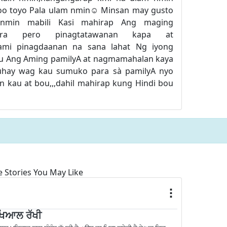
oo toyo Pala ulam nmin☺️ Minsan may gusto
 nmin mabili Kasi mahirap Ang maging
era pero pinagtatawanan kapa at
kami pinagdaanan na sana lahat Ng iyong
u Ang Aming pamilyA at nagmamahalan kaya
uhay wag kau sumuko para sà pamilyA nyo
 kau at bou,,,dahil mahirap kung Hindi bou
 Stories You May Like
ਖਿਆਲ ਰੱਖੀ