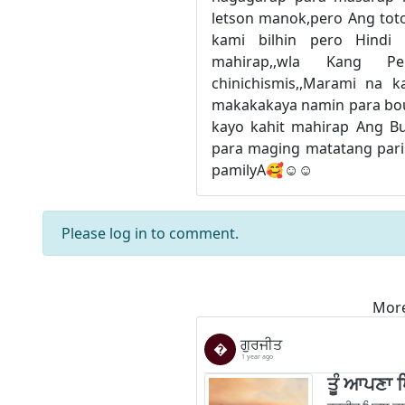
letson manok,pero Ang tot
kami bilhin pero Hindi
mahirap,,wla Kang P
chinichismis,,Marami na 
makakakaya namin para bo
kayo kahit mahirap Ang B
para maging matatang parin
pamilyA🥰☺️☺️
Please
log in
to comment.
More
ਗੁਰਜੀਤ
�
1 year ago
ਤੂੰ ਆਪਣਾ 