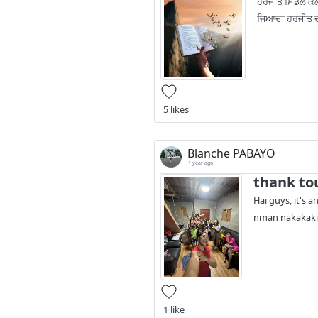
ਹਰਜੀਤ ਮਿਡਲ ਕਲਾ
ਜਿਆਦਾ ਹਰਜੀਤ ਦੀ 
5 likes
Blanche PABAYO
1 year ago
thank to
Hai guys, it's 
nman nakakakilal
1 like