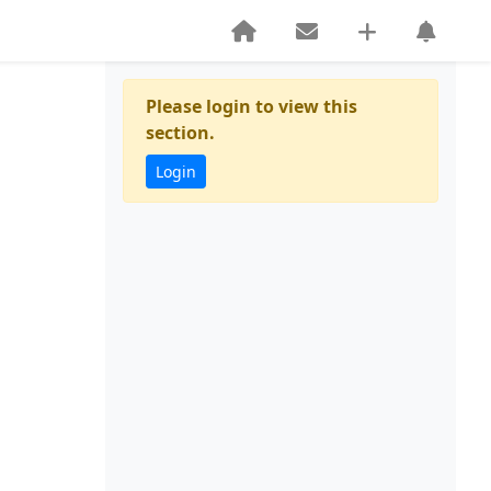
Please login to view this
section.
Login