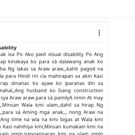
ability
ak isa Po Ako pwd visual disability Po Ang
rap kinakaya ko para sà dalawang anak ko
ha Ng lakas sa Araw araw,,,kahit pagod na
la para Hindi rin cla mahirapan sa akin Kasi
rap dinanas ko ayaw ko iparanas din sa
 mahal,,Ang husband ko Isang construction
ya Araw araw para sà pamilyA nmin At may
,Minsan Wala kmi ulam,,dahil sa hirap Ng
,,para sà Aming mga anak,,, nong Araw na
Ang time na wla na kmi bigas at Wala kmi
n Kasi nahihiya kmi,Minsan kumakain kmi na
kain nmin,nangangarap kmi na ulam nmin