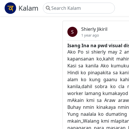
Kalam
Shierly Jikiril
S
1 year ago
Isang Ina na pwd visual dis
Ako Po si shierly may 2 an
kapansanan ko,kahit mahi
Kasi sa kanila Ako kumuku
Hindi ko pinapakita sa kani
alam ko kung gaanu kahi
kanila,dahil sobra ko cla
worker lamang kumakayod s
mAkain kmi sa Araw araw,
Buhay nmin kinakaya nmin
Yung naalala ko dumating 
mkain,,Walang kmi mlapita
nagagarap para masarap 