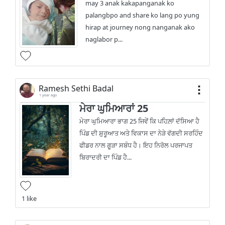
may 3 anak kakapanganak ko
palangbpo and share ko lang po yung
hirap at journey nong nanganak ako
naglabor p...
Ramesh Sethi Badal
1 year ago
ਮੇਰਾ ਘੁਮਿਆਰਾਂ 25
ਮੇਰਾ ਘੁਮਿਆਰਾ ਭਾਗ 25 ਜਿਵੇਂ ਕਿ ਪਹਿਲ਼ਾਂ ਦੱਸਿਆ ਹੈ
ਪਿੰਡ ਦੀ ਸ਼ੁਰੂਆਤ ਅਤੇ ਵਿਕਾਸ ਦਾ ਨੇੜੇ ਵੱਗਦੀ ਸਰਹਿੰਦ
ਫੀਡਰ ਨਾਲ ਗੂੜਾ ਸਬੰਧ ਹੈ। ਇਹ ਨਿਰੋਲ ਪਰਜਾਪਤ
ਬਿਰਾਦਰੀ ਦਾ ਪਿੰਡ ਹੈ...
1 like