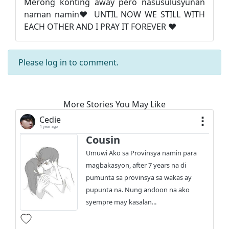
Merong konting away pero nasusulusyunan
naman namin❤️ UNTIL NOW WE STILL WITH
EACH OTHER AND I PRAY IT FOREVER ❤️
Please
log in
to comment.
More Stories You May Like
Cedie
1 year ago
Cousin
Umuwi Ako sa Provinsya namin para
magbakasyon, after 7 years na di
pumunta sa provinsya sa wakas ay
pupunta na. Nung andoon na ako
syempre may kasalan...