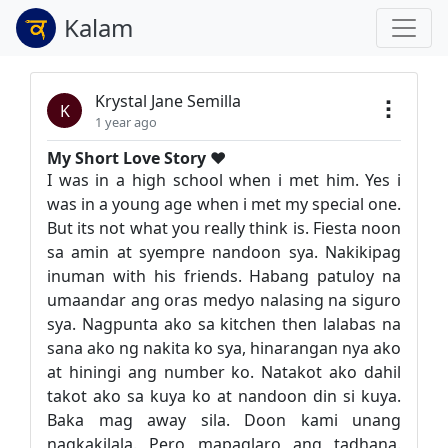
Kalam
Krystal Jane Semilla
K
1 year ago
My Short Love Story ❤️
I was in a high school when i met him. Yes i
was in a young age when i met my special one.
But its not what you really think is. Fiesta noon
sa amin at syempre nandoon sya. Nakikipag
inuman with his friends. Habang patuloy na
umaandar ang oras medyo nalasing na siguro
sya. Nagpunta ako sa kitchen then lalabas na
sana ako ng nakita ko sya, hinarangan nya ako
at hiningi ang number ko. Natakot ako dahil
takot ako sa kuya ko at nandoon din si kuya.
Baka mag away sila. Doon kami unang
nagkakilala. Pero mapaglaro ang tadhana.