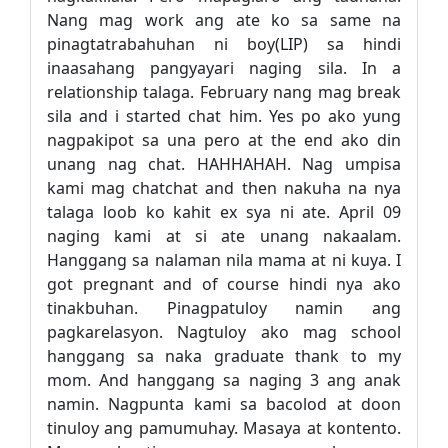
Nang mag work ang ate ko sa same na
pinagtatrabahuhan ni boy(LIP) sa hindi
inaasahang pangyayari naging sila. In a
relationship talaga. February nang mag break
sila and i started chat him. Yes po ako yung
nagpakipot sa una pero at the end ako din
unang nag chat. HAHHAHAH. Nag umpisa
kami mag chatchat and then nakuha na nya
talaga loob ko kahit ex sya ni ate. April 09
naging kami at si ate unang nakaalam.
Hanggang sa nalaman nila mama at ni kuya. I
got pregnant and of course hindi nya ako
tinakbuhan. Pinagpatuloy namin ang
pagkarelasyon. Nagtuloy ako mag school
hanggang sa naka graduate thank to my
mom. And hanggang sa naging 3 ang anak
namin. Nagpunta kami sa bacolod at doon
tinuloy ang pamumuhay. Masaya at kontento.