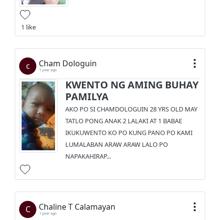
1 like
Cham Dologuin
c
1 year ago
KWENTO NG AMING BUHAY
PAMILYA
AKO PO SI CHAMDOLOGUIN 28 YRS OLD MAY
TATLO PONG ANAK 2 LALAKI AT 1 BABAE
IKUKUWENTO KO PO KUNG PANO PO KAMI
LUMALABAN ARAW ARAW LALO PO
NAPAKAHIRAP...
Chaline T Calamayan
C
1 year ago