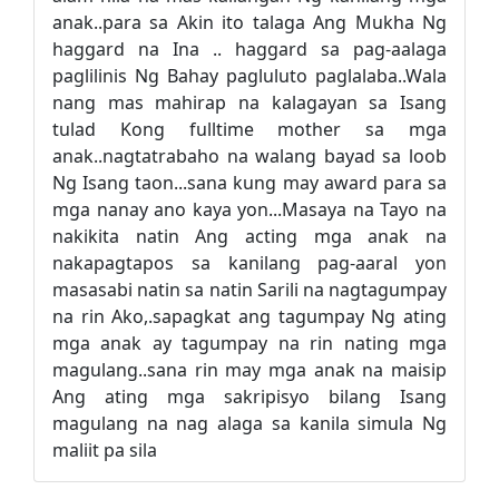
anak..para sa Akin ito talaga Ang Mukha Ng
haggard na Ina .. haggard sa pag-aalaga
paglilinis Ng Bahay pagluluto paglalaba..Wala
nang mas mahirap na kalagayan sa Isang
tulad Kong fulltime mother sa mga
anak..nagtatrabaho na walang bayad sa loob
Ng Isang taon...sana kung may award para sa
mga nanay ano kaya yon...Masaya na Tayo na
nakikita natin Ang acting mga anak na
nakapagtapos sa kanilang pag-aaral yon
masasabi natin sa natin Sarili na nagtagumpay
na rin Ako,.sapagkat ang tagumpay Ng ating
mga anak ay tagumpay na rin nating mga
magulang..sana rin may mga anak na maisip
Ang ating mga sakripisyo bilang Isang
magulang na nag alaga sa kanila simula Ng
maliit pa sila