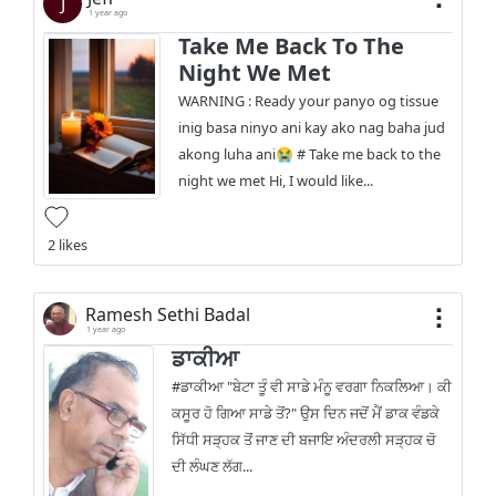
J
1 year ago
Take Me Back To The
Night We Met
WARNING : Ready your panyo og tissue
inig basa ninyo ani kay ako nag baha jud
akong luha ani😭 # Take me back to the
night we met Hi, I would like...
2 likes
Ramesh Sethi Badal
1 year ago
ਡਾਕੀਆ
#ਡਾਕੀਆ "ਬੇਟਾ ਤੂੰ ਵੀ ਸਾਡੇ ਮੰਨੂ ਵਰਗਾ ਨਿਕਲਿਆ। ਕੀ
ਕਸੂਰ ਹੋ ਗਿਆ ਸਾਡੇ ਤੋਂ?" ਉਸ ਦਿਨ ਜਦੋਂ ਮੈਂ ਡਾਕ ਵੰਡਕੇ
ਸਿੱਧੀ ਸੜ੍ਹਕ ਤੋਂ ਜਾਣ ਦੀ ਬਜਾਇ ਅੰਦਰਲੀ ਸੜ੍ਹਕ ਚੋ
ਦੀ ਲੰਘਣ ਲੱਗ...