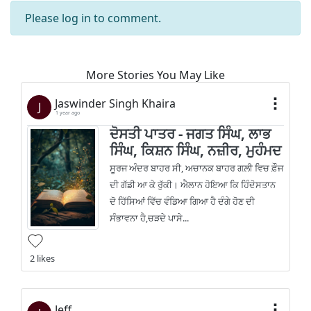
Please
log in
to comment.
More Stories You May Like
Jaswinder Singh Khaira
J
1 year ago
ਦੋਸਤੀ ਪਾਤਰ - ਜਗਤ ਸਿੰਘ, ਲਾਭ
ਸਿੰਘ, ਕਿਸ਼ਨ ਸਿੰਘ, ਨਜ਼ੀਰ, ਮੁਹੰਮਦ
ਸੂਰਜ ਅੰਦਰ ਬਾਹਰ ਸੀ, ਅਚਾਨਕ ਬਾਹਰ ਗਲ਼ੀ ਵਿਚ ਫ਼ੌਜ
ਦੀ ਗੱਡੀ ਆ ਕੇ ਰੁੱਕੀ। ਐਲਾਨ ਹੋਇਆ ਕਿ ਹਿੰਦੋਸਤਾਨ
ਦੋ ਹਿੱਸਿਆਂ ਵਿੱਚ ਵੰਡਿਆ ਗਿਆ ਹੈ ਦੰਗੇ ਹੋਣ ਦੀ
ਸੰਭਾਵਨਾ ਹੈ,ਚੜਦੇ ਪਾਸੇ...
2 likes
Jeff