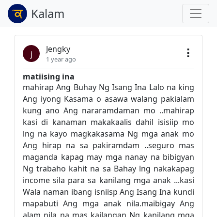
Kalam
Jengky
j
1 year ago
matiising ina
mahirap Ang Buhay Ng Isang Ina Lalo na king
Ang iyong Kasama o asawa walang pakialam
kung ano Ang nararamdaman mo ..mahirap
kasi di kanaman makakaalis dahil isisiip mo
lng na kayo magkakasama Ng mga anak mo
Ang hirap na sa pakiramdam ..seguro mas
maganda kapag may mga nanay na bibigyan
Ng trabaho kahit na sa Bahay lng nakakapag
income sila para sa kanilang mga anak ...kasi
Wala naman ibang isniisp Ang Isang Ina kundi
mapabuti Ang mga anak nila.maibigay Ang
alam nila na mas kailangan Ng kanilang mga