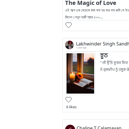
The Magic of Love
এই গল্পে এক মেয়েকে কথা বলা হয় যার নাম রুমি সে ইং
কিনেন।নতুন ঘরটি প্রায় ৫০০...
Lakhwinder Singh Sand
1 year ago
ਝੂਠ
" ਜੀ ਉੱਠੋ ਸੂਰਜ ਸਿਰ
ਨੇ ਕੁਲਦੀਪ ਨੂੰ ਹਲੂਣ
6 likes
Chaline T Calamayan