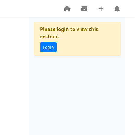
Please login to view this
section.
Login