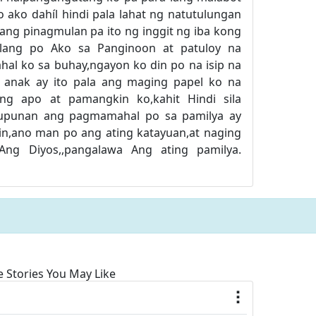
o ako dahíl hindi pala lahat ng natutulungan
ang pinagmulan pa ito ng inggit ng iba kong
nlang po Ako sa Panginoon at patuloy na
al ko sa buhay,ngayon ko din po na isip na
 anak ay ito pala ang maging papel ko na
g apo at pamangkin ko,kahit Hindi sila
pupunan ang pagmamahal po sa pamilya ay
tin,ano man po ang ating katayuan,at naging
Ang Diyos,,pangalawa Ang ating pamilya.
 Stories You May Like