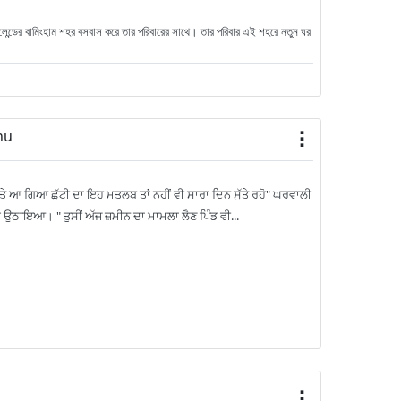
লেন্ডের বামিংহাম শহর বসবাস করে তার পরিবারের সাথে। তার পরিবার এই শহরে নতুন ঘর
hu
 ਤੇ ਆ ਗਿਆ ਛੁੱਟੀ ਦਾ ਇਹ ਮਤਲਬ ਤਾਂ ਨਹੀਂ ਵੀ ਸਾਰਾ ਦਿਨ ਸੁੱਤੇ ਰਹੋ" ਘਰਵਾਲੀ
 ਕੇ ਉਠਾਇਆ। " ਤੁਸੀਂ ਅੱਜ ਜ਼ਮੀਨ ਦਾ ਮਾਮਲਾ ਲੈਣ ਪਿੰਡ ਵੀ...