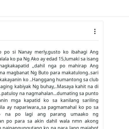
 po si Nanay merly,gusto ko ibahagi Ang
lala ko pa Ng Ako ay edad 15,lumaki sa isang
magkakapatid ,,dahil nga po mahirap Ang
na magbanat Ng Buto para makatulong..sari
 kakayanin ko ..Hanggang humantong sa club
naging kabiyak Ng buhay,..Masaya kahit na di
.patuloy na nagmahalan...dumating sa punto
nin mga kapatid ko sa kanilang sariling
ila ay napariwara,,sa pagmamahal ko po sa
ko na po lagi ang parang umaako ng
man po para sa akin dahil wala nmn akong
an naipangungutang ko pa para lang maiabot