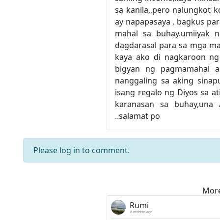
sa kanila,,pero nalungkot k
ay napapasaya , bagkus par
mahal sa buhay.umiiyak 
dagdarasal para sa mga mah
kaya ako di nagkaroon ng
bigyan ng pagmamahal an
nanggaling sa aking sina
isang regalo ng Diyos sa a
karanasan sa buhay,una 
..salamat po
Please
log in
to comment.
More
Rumi
8 months ago