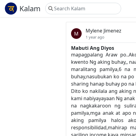
Kalam
Mylene Jimenez
M
1 year ago
Mabuti Ang Diyos
mapagpalang Araw po..Ako
kwento Ng aking buhay,, naa
maralitang pamilya,6 na 
buhay,nasubukan ko na po 
sharing hanap buhay po na
Dito ko nakilala ang aking 
kami nabiyayayaan Ng anak 
na nagkakaroon ng sulira
pamilya,mga anak at apo n
aking pamilya halos a
responsibilidad,mahirap 
sariling income,kaya mins