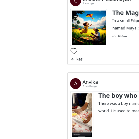
C
1 year ago
The Mag
In a small Fili
named Maya. Sh
across...
4 likes
Anvika
A
8 months ago
The boy who
There was a boy named
world. He used to meet