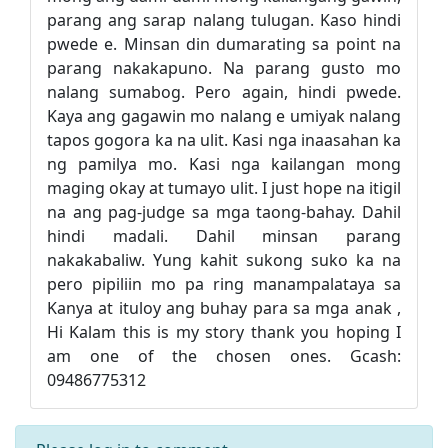
parang ang sarap nalang tulugan. Kaso hindi
pwede e. Minsan din dumarating sa point na
parang nakakapuno. Na parang gusto mo
nalang sumabog. Pero again, hindi pwede.
Kaya ang gagawin mo nalang e umiyak nalang
tapos gogora ka na ulit. Kasi nga inaasahan ka
ng pamilya mo. Kasi nga kailangan mong
maging okay at tumayo ulit. I just hope na itigil
na ang pag-judge sa mga taong-bahay. Dahil
hindi madali. Dahil minsan parang
nakakabaliw. Yung kahit sukong suko ka na
pero pipiliin mo pa ring manampalataya sa
Kanya at ituloy ang buhay para sa mga anak ,
Hi Kalam this is my story thank you hoping I
am one of the chosen ones. Gcash:
09486775312