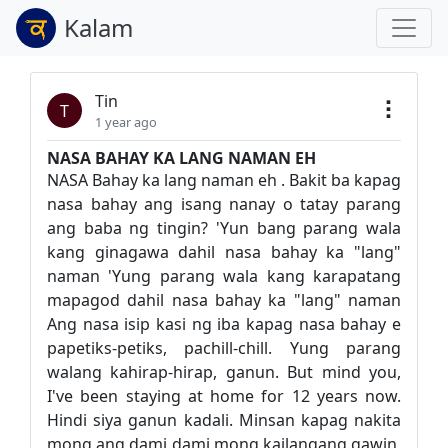
Kalam
Tin
T
1 year ago
NASA BAHAY KA LANG NAMAN EH
NASA Bahay ka lang naman eh . Bakit ba kapag
nasa bahay ang isang nanay o tatay parang
ang baba ng tingin? 'Yun bang parang wala
kang ginagawa dahil nasa bahay ka "lang"
naman 'Yung parang wala kang karapatang
mapagod dahil nasa bahay ka "lang" naman
Ang nasa isip kasi ng iba kapag nasa bahay e
papetiks-petiks, pachill-chill. Yung parang
walang kahirap-hirap, ganun. But mind you,
I've been staying at home for 12 years now.
Hindi siya ganun kadali. Minsan kapag nakita
mong ang dami dami mong kailangang gawin,