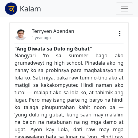
Kalam
Terryven Abendan
1 year ago
"Ang Diwata sa Dulo ng Gubat"
Nangyari ‘to sa summer bago ako
grumadweyt ng high school. Pinadala ako ng
nanay ko sa probinsya para magbakasyon sa
lola ko. Sabi niya, baka raw tumino-tino ako at
matigil sa kakakompyuter. Hindi naman ako
tutol — malapit ako sa lola ko, at tahimik ang
lugar. Pero may isang parte ng baryo na hindi
ko talaga pinupuntahan kahit noon pa —
‘yung dulo ng gubat, kung saan may malalim
na balon na natabunan na ng mga damo at
ugat. Ayon kay Lola, dati raw may mga
nawawalang bata sa lugar na ‘yon. Hindi raw