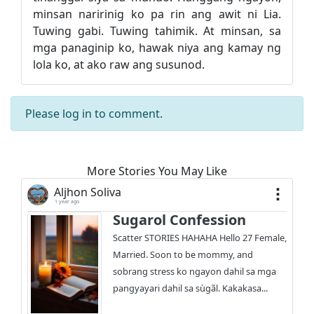
minsan naririnig ko pa rin ang awit ni Lia.
Tuwing gabi. Tuwing tahimik. At minsan, sa
mga panaginip ko, hawak niya ang kamay ng
lola ko, at ako raw ang susunod.
Please
log in
to comment.
More Stories You May Like
Aljhon Soliva
1 year ago
Sugarol Confession
Scatter STORIES HAHAHA Hello 27 Female,
Married. Soon to be mommy, and
sobrang stress ko ngayon dahil sa mga
pangyayari dahil sa sùgãl. Kakakasa...