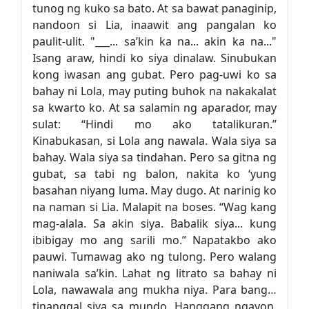
tunog ng kuko sa bato. At sa bawat panaginip,
nandoon si Lia, inaawit ang pangalan ko
paulit-ulit. "___... sa’kin ka na... akin ka na..."
Isang araw, hindi ko siya dinalaw. Sinubukan
kong iwasan ang gubat. Pero pag-uwi ko sa
bahay ni Lola, may puting buhok na nakakalat
sa kwarto ko. At sa salamin ng aparador, may
sulat: “Hindi mo ako tatalikuran.”
Kinabukasan, si Lola ang nawala. Wala siya sa
bahay. Wala siya sa tindahan. Pero sa gitna ng
gubat, sa tabi ng balon, nakita ko ‘yung
basahan niyang luma. May dugo. At narinig ko
na naman si Lia. Malapit na boses. “Wag kang
mag-alala. Sa akin siya. Babalik siya... kung
ibibigay mo ang sarili mo.” Napatakbo ako
pauwi. Tumawag ako ng tulong. Pero walang
naniwala sa’kin. Lahat ng litrato sa bahay ni
Lola, nawawala ang mukha niya. Para bang…
tinanggal siya sa mundo. Hanggang ngayon,