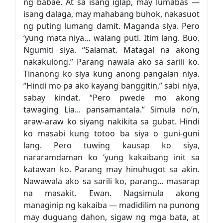
ng babae. At sa isang iglap, may lumabas —
isang dalaga, may mahabang buhok, nakasuot
ng puting lumang damit. Maganda siya. Pero
‘yung mata niya… walang puti. Itim lang. Buo.
Ngumiti siya. “Salamat. Matagal na akong
nakakulong.” Parang nawala ako sa sarili ko.
Tinanong ko siya kung anong pangalan niya.
“Hindi mo pa ako kayang banggitin,” sabi niya,
sabay kindat. “Pero pwede mo akong
tawaging Lia... pansamantala.” Simula no’n,
araw-araw ko siyang nakikita sa gubat. Hindi
ko masabi kung totoo ba siya o guni-guni
lang. Pero tuwing kausap ko siya,
nararamdaman ko ‘yung kakaibang init sa
katawan ko. Parang may hinuhugot sa akin.
Nawawala ako sa sarili ko, parang... masarap
na masakit. Ewan. Nagsimula akong
managinip ng kakaiba — madidilim na punong
may duguang dahon, sigaw ng mga bata, at