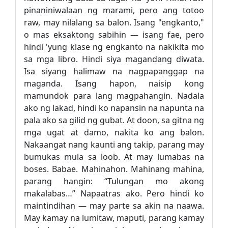
pinaniniwalaan ng marami, pero ang totoo
raw, may nilalang sa balon. Isang "engkanto,"
o mas eksaktong sabihin — isang fae, pero
hindi 'yung klase ng engkanto na nakikita mo
sa mga libro. Hindi siya magandang diwata.
Isa siyang halimaw na nagpapanggap na
maganda. Isang hapon, naisip kong
mamundok para lang magpahangin. Nadala
ako ng lakad, hindi ko napansin na napunta na
pala ako sa gilid ng gubat. At doon, sa gitna ng
mga ugat at damo, nakita ko ang balon.
Nakaangat nang kaunti ang takip, parang may
bumukas mula sa loob. At may lumabas na
boses. Babae. Mahinahon. Mahinang mahina,
parang hangin: “Tulungan mo akong
makalabas…” Napaatras ako. Pero hindi ko
maintindihan — may parte sa akin na naawa.
May kamay na lumitaw, maputi, parang kamay