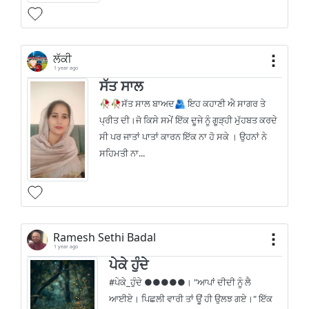
ਲੱਕੀ
1 year ago
ਸੱਤ ਸਾਲ
🥀🥀ਸੱਤ ਸਾਲ ਬਾਅਦ🫂 ਇਹ ਕਹਾਣੀ ਐ ਸਾਗਰ ਤੇ
ਪ੍ਰੀਤ ਦੀ।ਜੋ ਕਿਸੇ ਸਮੇਂ ਇੱਕ ਦੂਜੇ ਨੂੰ ਗੂੜ੍ਹੀ ਮੁੱਹਬਤ ਕਰਦੇ
ਸੀ ਪਰ ਜਾਤਾਂ ਪਾਤਾਂ ਕਾਰਨ ਇੱਕ ਨਾ ਹੋ ਸਕੇ । ਉਹਨਾਂ ਨੇ
ਸਹਿਮਤੀ ਨਾ...
Ramesh Sethi Badal
1 year ago
ਪੇਕੇ ਹੁੰਦੇ
#ਪੇਕੇ_ਹੁੰਦੇ ●●●●●। "ਆਪਾਂ ਦੀਦੀ ਨੂੰ ਲੈ
ਆਈਏ। ਪਿਛਲੀ ਵਾਰੀ ਤਾਂ ਊਂ ਹੀ ਉਲਝ ਗਏ।" ਇੱਕ