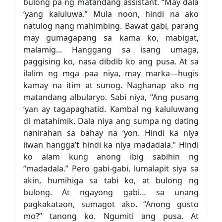
bulong pa ng matandang assistant. “May dala
‘yang kaluluwa.” Mula noon, hindi na ako
natulog nang mahimbing. Bawat gabi, parang
may gumagapang sa kama ko, mabigat,
malamig... Hanggang sa isang umaga,
paggising ko, nasa dibdib ko ang pusa. At sa
ilalim ng mga paa niya, may marka—hugis
kamay na itim at sunog. Naghanap ako ng
matandang albularyo. Sabi niya, “Ang pusang
‘yan ay tagapaghatid. Kambal ng kaluluwang
di matahimik. Dala niya ang sumpa ng dating
nanirahan sa bahay na ‘yon. Hindi ka niya
iiwan hangga’t hindi ka niya madadala.” Hindi
ko alam kung anong ibig sabihin ng
“madadala.” Pero gabi-gabi, lumalapit siya sa
akin, humihiga sa tabi ko, at bulong ng
bulong. At ngayong gabi… sa unang
pagkakataon, sumagot ako. “Anong gusto
mo?” tanong ko. Ngumiti ang pusa. At