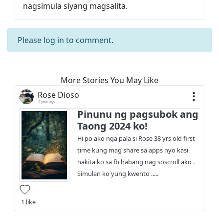
nagsimula siyang magsalita.
Please
log in
to comment.
More Stories You May Like
Rose Dioso
1 year ago
Pinunu ng pagsubok ang
Taong 2024 ko!
Hi po ako nga pala si Rose 38 yrs old first
time kung mag share sa apps nyo kasi
nakita ko sa fb habang nag soscroll ako .
Simulan ko yung kwento .....
1 like