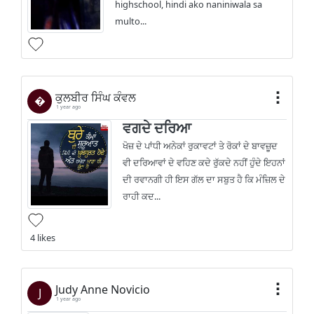
highschool, hindi ako naniniwala sa
multo...
ਕੁਲਬੀਰ ਸਿੰਘ ਕੰਵਲ
�
1 year ago
ਵਗਦੇ ਦਰਿਆ
ਖੋਜ਼ ਦੇ ਪਾਂਧੀ ਅਨੇਕਾਂ ਰੁਕਾਵਟਾਂ ਤੇ ਰੋਕਾਂ ਦੇ ਬਾਵਜ਼ੂਦ
ਵੀ ਦਰਿਆਵਾਂ ਦੇ ਵਹਿਣ ਕਦੇ ਰੁੱਕਦੇ ਨਹੀਂ ਹੁੰਦੇ ਇਹਨਾਂ
ਦੀ ਰਵਾਨਗੀ ਹੀ ਇਸ ਗੱਲ ਦਾ ਸਬੁਤ ਹੈ ਕਿ ਮੰਜ਼ਿਲ ਦੇ
ਰਾਹੀ ਕਦ...
4 likes
Judy Anne Novicio
J
1 year ago