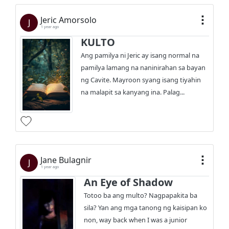
Jeric Amorsolo
J
1 year ago
KULTO
Ang pamilya ni Jeric ay isang normal na
pamilya lamang na naninirahan sa bayan
ng Cavite. Mayroon syang isang tiyahin
na malapit sa kanyang ina. Palag...
Jane Bulagnir
J
1 year ago
An Eye of Shadow
Totoo ba ang multo? Nagpapakita ba
sila? Yan ang mga tanong ng kaisipan ko
non, way back when I was a junior