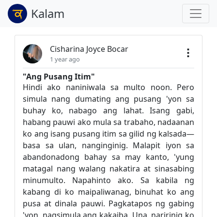
Kalam
Cisharina Joyce Bocar
1 year ago
"Ang Pusang Itim"
Hindi ako naniniwala sa multo noon. Pero
simula nang dumating ang pusang 'yon sa
buhay ko, nabago ang lahat. Isang gabi,
habang pauwi ako mula sa trabaho, nadaanan
ko ang isang pusang itim sa gilid ng kalsada—
basa sa ulan, nanginginig. Malapit iyon sa
abandonadong bahay sa may kanto, 'yung
matagal nang walang nakatira at sinasabing
minumulto. Napahinto ako. Sa kabila ng
kabang di ko maipaliwanag, binuhat ko ang
pusa at dinala pauwi. Pagkatapos ng gabing
'yon, nagsimula ang kakaiba. Una, naririnig ko