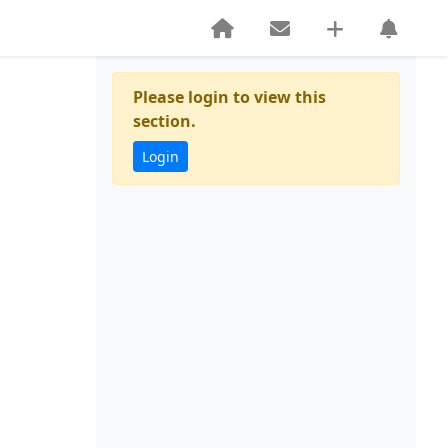
Please login to view this
section.
Login