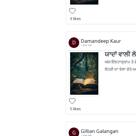
3 likes
Damandeep Kaur
D
1 year ago
ਯਾਦਾਂ ਵਾਲੀ ਲ
ਅੱਜ ਇੰਸਟਾਗ੍ਰਾਮ ਤੇ ਫੇ
ਲੋਹੜੀ ਦਾ ਵੇਲਾ ਚੇਤੇ 
5 likes
Gillian Galangan
G
1 year ago