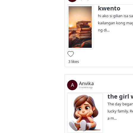
kwento
hi ako si gilian is
kailangan kong mag
ng di...
3 likes
Anvika
A
9 months ago
the girl
The day began 
lucky family. 
a m...