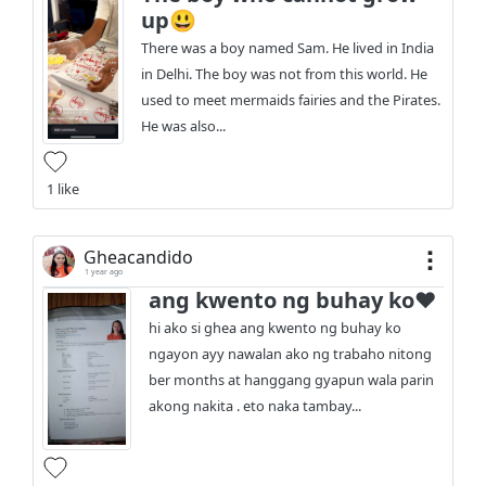
up😃
There was a boy named Sam. He lived in India
in Delhi. The boy was not from this world. He
used to meet mermaids fairies and the Pirates.
He was also...
1 like
Gheacandido
1 year ago
ang kwento ng buhay ko❤️
hi ako si ghea ang kwento ng buhay ko
ngayon ayy nawalan ako ng trabaho nitong
ber months at hanggang gyapun wala parin
akong nakita . eto naka tambay...