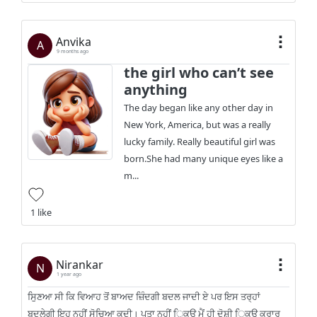
Anvika
A
9 months ago
the girl who can’t see
anything
The day began like any other day in
New York, America, but was a really
lucky family. Really beautiful girl was
born.She had many unique eyes like a
m...
1 like
Nirankar
N
1 year ago
ਸੁਿਣਆ ਸੀ ਕਿ ਵਿਆਹ ਤੋਂ ਬਾਅਦ ਜ਼ਿੰਦਗੀ ਬਦਲ ਜਾਦੀ ਏ ਪਰ ਇਸ ਤਰ੍ਹਾਂ
ਬਦਲੇਗੀ ਇਹ ਨਹੀਂ ਸੋਚਿਆ ਕਦੀ। ਪਤਾ ਨਹੀਂ ਿਕੳ ਮੈਂ ਹੀ ਦੋਸ਼ੀ ਿਕਉ ਕਰਾਰ