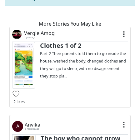
More Stories You May Like
Vergie Amog
1 year ago
Clothes 1 of 2
Part 2 Their parents told them to go inside the
house, washed the body, changed clothes and
they will go to sleep, with no disagreement
they stop pla...
2 likes
Anvika
A
8 months ago
The boy who cannot grow