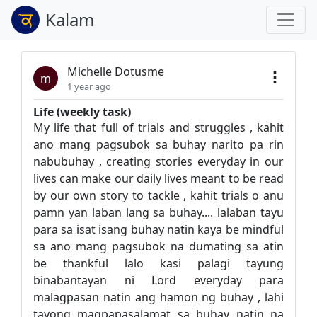
Kalam
Michelle Dotusme
m
1 year ago
Life (weekly task)
My life that full of trials and struggles , kahit
ano mang pagsubok sa buhay narito pa rin
nabubuhay , creating stories everyday in our
lives can make our daily lives meant to be read
by our own story to tackle , kahit trials o anu
pamn yan laban lang sa buhay.... lalaban tayu
para sa isat isang buhay natin kaya be mindful
sa ano mang pagsubok na dumating sa atin
be thankful lalo kasi palagi tayung
binabantayan ni Lord everyday para
malagpasan natin ang hamon ng buhay , lahi
tayong magpapasalamat sa buhay natin na