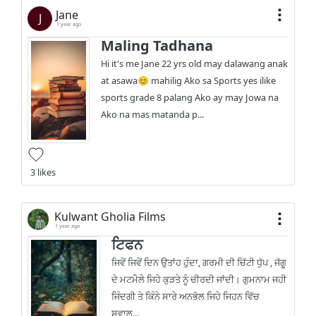
Jane
J
1 year ago
Maling Tadhana
Hi it's me Jane 22 yrs old may dalawang anak
at asawa😊 mahilig Ako sa Sports yes ilike
sports grade 8 palang Ako ay may Jowa na
Ako na mas matanda p...
3 likes
Kulwant Gholia Films
1 year ago
ਟਿਫਨ
ਜਿਵੇਂ ਜਿਵੇਂ ਦਿਨ ਉਤਾਂਹ ਹੁੰਦਾ, ਗਰਮੀ ਦੀ ਚਿੱਟੀ ਧੁੱਪ , ਜੱਗੂ
ਦੇ ਮਟਮੈਲੇ ਜਿਹੇ ਕੁੜਤੇ ਨੂੰ ਚੀਰਦੀ ਜਾਂਦੀ। ਗੁਮਨਾਮ ਜਹੀ
ਜਿੰਦਗੀ ਤੇ ਕਿੰਨੇ ਸਾਰੇ ਅਨਭੋਲ ਜਿਹੇ ਜਿਹਨ ਵਿੱਚ
ਸਵਾਲ...