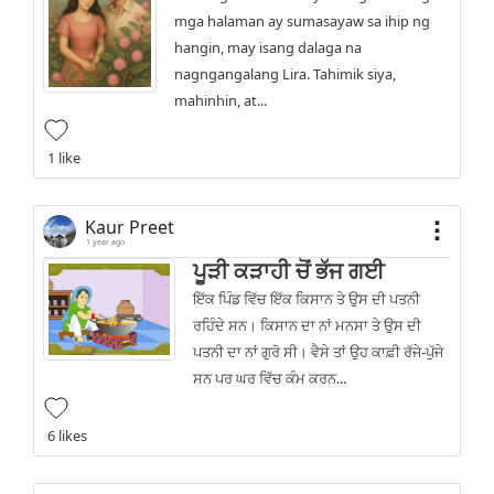
mga halaman ay sumasayaw sa ihip ng
hangin, may isang dalaga na
nagngangalang Lira. Tahimik siya,
mahinhin, at...
1 like
Kaur Preet
1 year ago
ਪੂੜੀ ਕੜਾਹੀ ਚੋਂ ਭੱਜ ਗਈ
ਇੱਕ ਪਿੰਡ ਵਿੱਚ ਇੱਕ ਕਿਸਾਨ ਤੇ ਉਸ ਦੀ ਪਤਨੀ
ਰਹਿੰਦੇ ਸਨ। ਕਿਸਾਨ ਦਾ ਨਾਂ ਮਨਸਾ ਤੇ ਉਸ ਦੀ
ਪਤਨੀ ਦਾ ਨਾਂ ਗੁਰੋ ਸੀ। ਵੈਸੇ ਤਾਂ ਉਹ ਕਾਫ਼ੀ ਰੱਜੇ-ਪੁੱਜੇ
ਸਨ ਪਰ ਘਰ ਵਿੱਚ ਕੰਮ ਕਰਨ...
6 likes