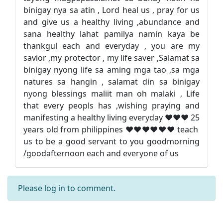
binigay nya sa atin , Lord heal us , pray for us
and give us a healthy living ,abundance and
sana healthy lahat pamilya namin kaya be
thankgul each and everyday , you are my
savior ,my protector , my life saver ,Salamat sa
binigay nyong life sa aming mga tao ,sa mga
natures sa hangin , salamat din sa binigay
nyong blessings maliit man oh malaki , Life
that every peopls has ,wishing praying and
manifesting a healthy living everyday ❤️❤️❤️ 25
years old from philippines ❤️❤️❤️❤️❤️❤️ teach
us to be a good servant to you goodmorning
/goodafternoon each and everyone of us
Please
log in
to comment.