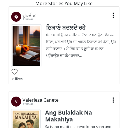
More Stories You May Like
ਗੁਰਜੀਤ
�
1 year ago
ਠਿਕਾਣੇ ਬਦਲਦੇ ਰਹੇ
ਬੰਦਾ ਸਾਰੀ ਉਮਰ ਜ਼ਮੀਨ ਜਾਇਦਾਦ ਬਣਾਉਣ ਵਿੱਚ ਲਗਾ
ਦਿੰਦਾ, ਪਰ ਅੱਗੇ ਉਸ ਦਾ ਅਸਲ ਟਿਕਾਣਾ ਕੀ ਹੋਣਾ , ਉਹ
ਨਹੀਂ ਜਾਣਦਾ । ਮੈਂ ਇੱਕ ਥਾਂ ਤੋਂ ਦੂਜੀ ਥਾਂ ਸਮਾਨ
ਪਹੁੰਚਾਉਣ ਦਾ ਕੰਮ ਕਰਦਾ...
6 likes
Valerieza Canete
V
1 year ago
Ang Bulaklak Na
Makahiya
Sa isang maliit na baryo kung saan ang