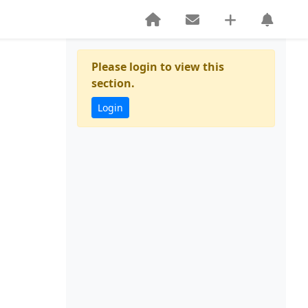
Please login to view this
section.
Login