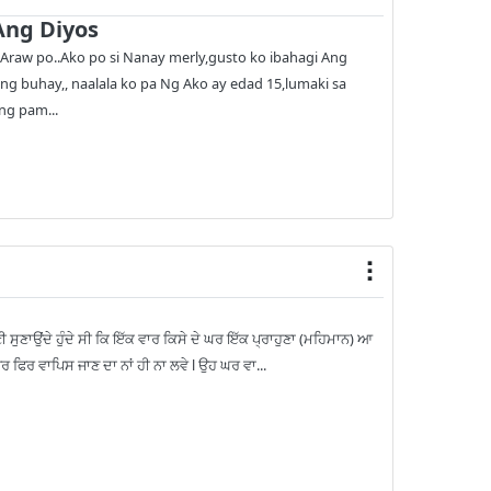
Ang Diyos
raw po..Ako po si Nanay merly,gusto ko ibahagi Ang
ng buhay,, naalala ko pa Ng Ako ay edad 15,lumaki sa
ng pam...
 ਸੁਣਾਉਂਦੇ ਹੁੰਦੇ ਸੀ ਕਿ ਇੱਕ ਵਾਰ ਕਿਸੇ ਦੇ ਘਰ ਇੱਕ ਪ੍ਰਾਹੁਣਾ (ਮਹਿਮਾਨ) ਆ
ਫਿਰ ਵਾਪਿਸ ਜਾਣ ਦਾ ਨਾਂ ਹੀ ਨਾ ਲਵੇ l ਉਹ ਘਰ ਵਾ...