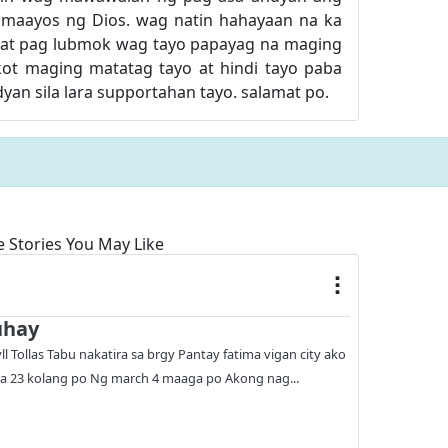
 maayos ng Dios. wag natin hahayaan na ka
y at pag lubmok wag tayo papayag na maging
t maging matatag tayo at hindi tayo paba
yan sila lara supportahan tayo. salamat po.
 Stories You May Like
uhay
yll Tollas Tabu nakatira sa brgy Pantay fatima vigan city ako
aka 23 kolang po Ng march 4 maaga po Akong nag...