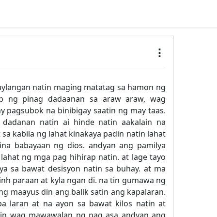
kaylangan natin maging matatag sa hamon ng
rap ng pinag dadaanan sa araw araw, wag
y pagsubok na binibigay saatin ng may taas.
dadanan natin ai hinde natin aakalain na
sa kabila ng lahat kinakaya padin natin lahat
ina babayaan ng dios. andyan ang pamilya
lahat ng mga pag hihirap natin. at lage tayo
ya sa bawat desisyon natin sa buhay. at ma
tinh paraan at kyla ngan di. na tin gumawa ng
g maayus din ang balik satin ang kapalaran.
a laran at na ayon sa bawat kilos natin at
 tin wag mawawalan ng pag asa andyan ang