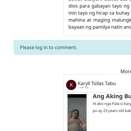
dios para gabayan tayo ng
inin tayo ng hirap sa buha
mahina at maging malungko
bayaan ng pamilya natin and
Please
log in
to comment.
More
Karyll Tollas Tabu
K
1 year ago
Ang Aking B
Hi ako nga Pala si Kar
po ay 23 years old k