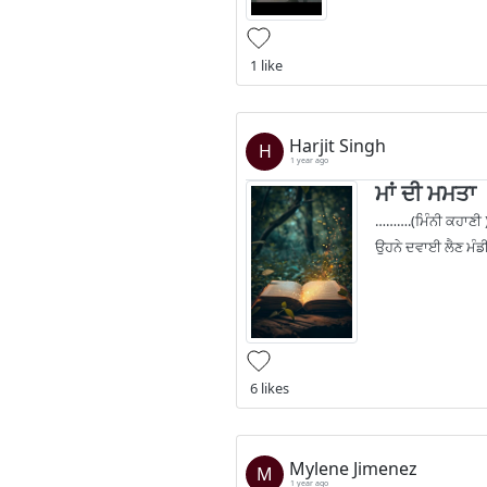
1 like
Harjit Singh
H
1 year ago
ਮਾਂ ਦੀ ਮਮਤਾ
……….(ਮਿੰਨੀ ਕਹਾਣੀ )…
ਉਹਨੇ ਦਵਾਈ ਲੈਣ ਮੰਡੀ
6 likes
Mylene Jimenez
M
1 year ago