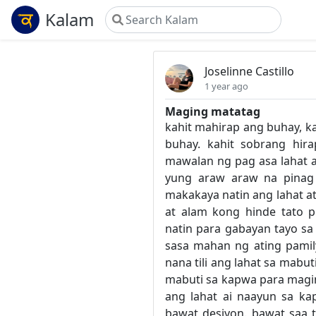
Kalam
Joselinne Castillo
1 year ago
Maging matatag
kahit mahirap ang buhay, 
buhay. kahit sobrang hi
mawalan ng pag asa lahat a
yung araw araw na pinag 
makakaya natin ang lahat at 
at alam kong hinde tato p
natin para gabayan tayo sa 
sasa mahan ng ating pamil
nana tili ang lahat sa mabu
mabuti sa kapwa para magin
ang lahat ai naayun sa kap
bawat desiyon. bawat saa