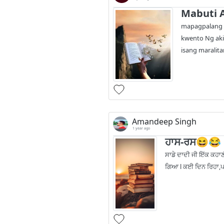
Mabuti 
mapagpalang A
kwento Ng aki
isang maralita
Amandeep Singh
1 year ago
ਹਾਸ-ਰਸ😆😂
ਸਾਡੇ ਦਾਦੀ ਜੀ ਇੱਕ ਕਹਾਣੀ
ਗਿਆ l ਕਈ ਦਿਨ ਰਿਹਾ,ਪਰ 