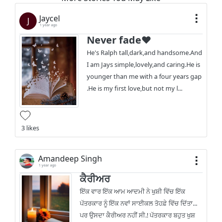
Jaycel
J
1 year ago
Never fade♥️
He's Ralph tall,dark,and handsome.And
I am Jays simple,lovely,and caring.He is
younger than me with a four years gap
.He is my first love,but not my l...
3 likes
Amandeep Singh
1 year ago
ਕੈਰੀਅਰ
ਇੱਕ ਵਾਰ ਇੱਕ ਆਮ ਆਦਮੀ ਨੇ ਖੁਸ਼ੀ ਵਿੱਚ ਇੱਕ
ਪੱਤਰਕਾਰ ਨੂੰ ਇੱਕ ਨਵਾਂ ਸਾਈਕਲ ਤੋਹਫ਼ੇ ਵਿੱਚ ਦਿੱਤਾ...
ਪਰ ਉਸਦਾ ਕੈਰੀਅਰ ਨਹੀਂ ਸੀ.! ਪੱਤਰਕਾਰ ਬਹੁਤ ਖੁਸ਼