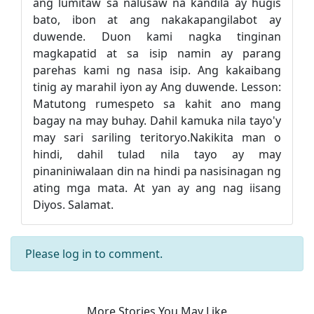
ang lumitaw sa nalusaw na kandila ay hugis
bato, ibon at ang nakakapangilabot ay
duwende. Duon kami nagka tinginan
magkapatid at sa isip namin ay parang
parehas kami ng nasa isip. Ang kakaibang
tinig ay marahil iyon ay Ang duwende. Lesson:
Matutong rumespeto sa kahit ano mang
bagay na may buhay. Dahil kamuka nila tayo'y
may sari sariling teritoryo.Nakikita man o
hindi, dahil tulad nila tayo ay may
pinaniniwalaan din na hindi pa nasisinagan ng
ating mga mata. At yan ay ang nag iisang
Diyos. Salamat.
Please
log in
to comment.
More Stories You May Like