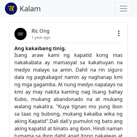
Kalam
Ric Ong
1 year ago
Ang kakaibang tinig.
Isang araw kami ng kapatid kong mas
nakakabata ay mamasyal sa kakahuyan na
medyo malayo sa amin. Dahil na rin siguro
dala ng pagkabagot namin ay naghanap kmi
ng mga gagamba. At nung medyo napalayo na
kmi ay may nakita kaming nag iisang bahay
Kubo, mukang abandonado na at mukang
walang nakatira. "Kuya tignan mo yung ibon
sa taas ng bubong, mukang kakaiba wika ng
aking Kapatid".Dali dali'y pumulot ng bato ang
aking kapatid at binato ang ibon. Hindi naman
tumama sa ibon dahil agad itong nakaiwas at