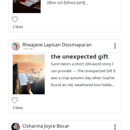
ਹੋਇਆ ਅਤੇ ਕੈਰੀਅਰ ਲਗਾਉ...
2 likes
Rheajane Lapisan Diosmaparan
1 year ago
the unexpected gift
Sure! Here's a short 200-word story I
can provide: --- The Unexpected Gift It
was a crisp autumn day when Sophie
found an old, weathered box hidde...
3 likes
Cisharina Joyce Bocar
1 year ago