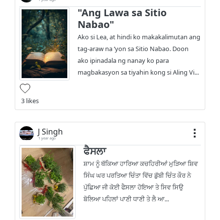
"Ang Lawa sa Sitio
Nabao"
Ako si Lea, at hindi ko makakalimutan ang
tag-araw na ‘yon sa Sitio Nabao. Doon
ako ipinadala ng nanay ko para
magbakasyon sa tiyahin kong si Aling Vi...
3 likes
J Singh
1 year ago
ਫੈਸਲਾ
ਸ਼ਾਮ ਨੂੰ ਥੱਕਿਆ ਹਾਰਿਆ ਕਚਹਿਰੀਆਂ ਮੁੜਿਆ ਸ਼ਿਵ
ਸਿੰਘ ਘਰ ਪਰਤਿਆ ਚਿੰਤਾ ਵਿੱਚ ਡੁੱਬੀ ਚਿੰਤ ਕੌਰ ਨੇ
ਪੁੱਛਿਆ ਜੀ ਕੋਈ ਫੈਸਲਾ ਹੋਇਆ ਤੇ ਸਿਵ ਸਿਉ
ਬੋਲਿਆ ਪਹਿਲਾਂ ਪਾਣੀ ਧਾਣੀ ਤੇ ਲੈ ਆ...