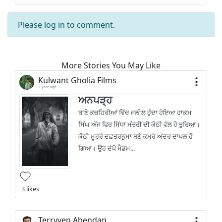
Please
log in
to comment.
More Stories You May Like
Kulwant Gholia Films
1 year ago
ਅਨਪੜ੍ਹ
ਥਾਣੇ ਕਚਹਿਰੀਆਂ ਵਿੱਚ ਜਲੀਲ ਹੁੰਦਾ ਹੋਇਆ ਹਾਕਮ
ਸਿੰਘ ਅੱਜ ਫਿਰ ਸਿੱਧਾ ਮੰਤਰੀ ਦੀ ਕੋਠੀ ਵੱਲ ਹੋ ਤੁਰਿਆ।
ਕੋਠੀ ਮੂਹਰੇ ਦਫ਼ਤਰਨੁਮਾ ਬਣੇ ਕਮਰੇ ਅੰਦਰ ਦਾਖਲ ਹੋ
ਗਿਆ। ਉਹ ਦੇਖੋ ਮੈਡਮ...
3 likes
Terryven Abendan