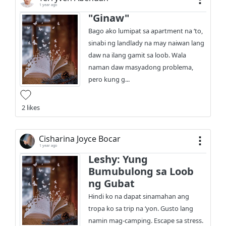
1 year ago
"Ginaw"
Bago ako lumipat sa apartment na ‘to,
sinabi ng landlady na may naiwan lang
daw na ilang gamit sa loob. Wala
naman daw masyadong problema,
pero kung g...
2 likes
Cisharina Joyce Bocar
1 year ago
Leshy: Yung
Bumubulong sa Loob
ng Gubat
Hindi ko na dapat sinamahan ang
tropa ko sa trip na ‘yon. Gusto lang
namin mag-camping. Escape sa stress.