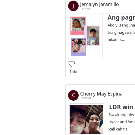
Jemalyn Jaramillo
J
1 year ago
Ang pag
Ako'y Isang In
Ina ginagawa l
hikaos s...
1 like
Cherry May Espina
C
1 year ago
LDR win
Isa akong ofw 
1year and 5mo
call kahit s...