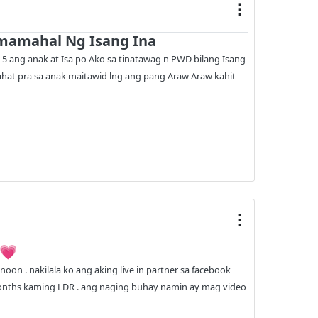
mamahal Ng Isang Ina
a 5 ang anak at Isa po Ako sa tinatawag n PWD bilang Isang
ahat pra sa anak maitawid lng ang pang Araw Araw kahit
 💗
noon . nakilala ko ang aking live in partner sa facebook
nths kaming LDR . ang naging buhay namin ay mag video