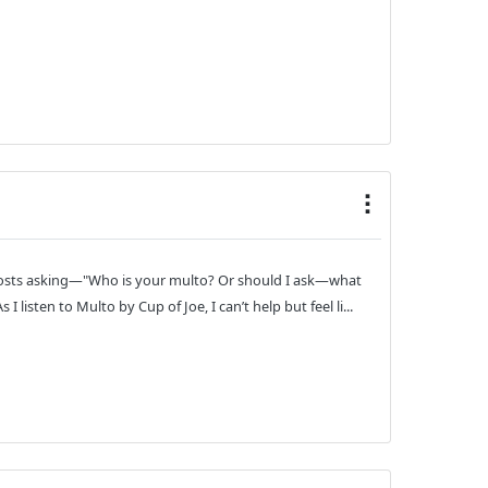
 posts asking—"Who is your multo? Or should I ask—what
I listen to Multo by Cup of Joe, I can’t help but feel li...