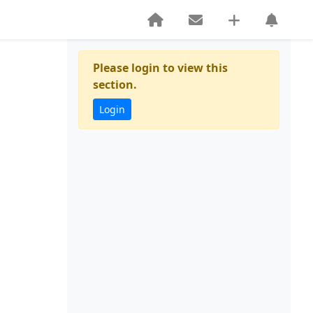
Please login to view this
section.
Login