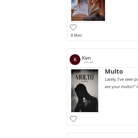
8 likes
Ken
K
1 year ago
Multo
Lately, I've seen
are your multo?" As 