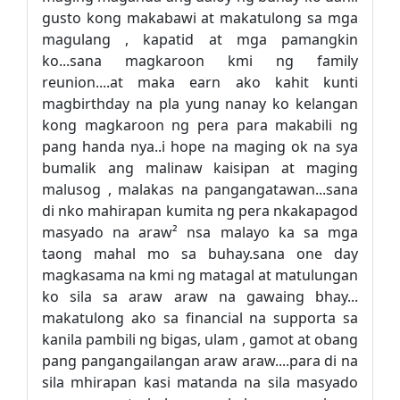
gusto kong makabawi at makatulong sa mga
magulang , kapatid at mga pamangkin
ko...sana magkaroon kmi ng family
reunion....at maka earn ako kahit kunti
magbirthday na pla yung nanay ko kelangan
kong magkaroon ng pera para makabili ng
pang handa nya..i hope na maging ok na sya
bumalik ang malinaw kaisipan at maging
malusog , malakas na pangangatawan...sana
di nko mahirapan kumita ng pera nkakapagod
masyado na araw² nsa malayo ka sa mga
taong mahal mo sa buhay.sana one day
magkasama na kmi ng matagal at matulungan
ko sila sa araw araw na gawaing bhay...
makatulong ako sa financial na supporta sa
kanila pambili ng bigas, ulam , gamot at obang
pang pangangailangan araw araw....para di na
sila mhirapan kasi matanda na sila masyado