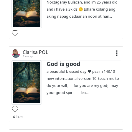
Norzagaray Bulacan, and im 25 years old
and i have a 3kids 😊 Ishare kolang ang
aking napag dadaanan noon at han...
Clarisa POL
1 year ago
God is good
a beautiful blessed day ❤️ psalm 143:10
new international version 10 teach me to
do your will, for you are my god; may
your good spirit lea...
4 likes