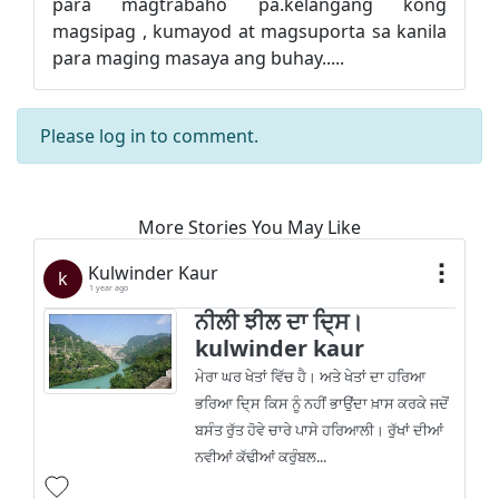
para magtrabaho pa.kelangang kong
magsipag , kumayod at magsuporta sa kanila
para maging masaya ang buhay.....
Please
log in
to comment.
More Stories You May Like
Kulwinder Kaur
k
1 year ago
ਨੀਲੀ ਝੀਲ ਦਾ ਦਿ੍ਸ।
kulwinder kaur
ਮੇਰਾ ਘਰ ਖੇਤਾਂ ਵਿੱਚ ਹੈ। ਅਤੇ ਖੇਤਾਂ ਦਾ ਹਰਿਆ
ਭਰਿਆ ਦਿ੍ਸ ਕਿਸ ਨੂੰ ਨਹੀਂ ਭਾਉਂਦਾ ਖ਼ਾਸ ਕਰਕੇ ਜਦੋਂ
ਬਸੰਤ ਰੁੱਤ ਹੋਵੇ ਚਾਰੇ ਪਾਸੇ ਹਰਿਆਲੀ। ਰੁੱਖਾਂ ਦੀਆਂ
ਨਵੀਆਂ ਕੱਢੀਆਂ ਕਰੁੰਬਲ...