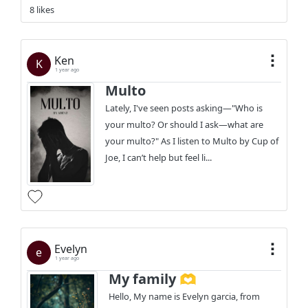
8 likes
Ken
K
1 year ago
Multo
Lately, I've seen posts asking—"Who is
your multo? Or should I ask—what are
your multo?" As I listen to Multo by Cup of
Joe, I can’t help but feel li...
Evelyn
e
1 year ago
My family 🫶
Hello, My name is Evelyn garcia, from