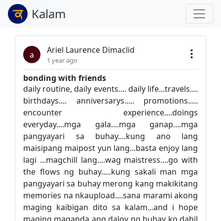
Kalam
Ariel Laurence Dimaclid
a
1 year ago
bonding with friends
daily routine, daily events.... daily life...travels....
birthdays.... anniversarys..... promotions.....
encounter experience....doings
everyday....mga gala....mga ganap....mga
pangyayari sa buhay....kung ano lang
maisipang maipost yun lang...basta enjoy lang
lagi ...magchill lang....wag maistress....go with
the flows ng buhay.....kung sakali man mga
pangyayari sa buhay merong kang makikitang
memories na nkaupload....sana marami akong
maging kaibigan dito sa kalam...and i hope
maging maganda ang daloy ng buhay ko dahil