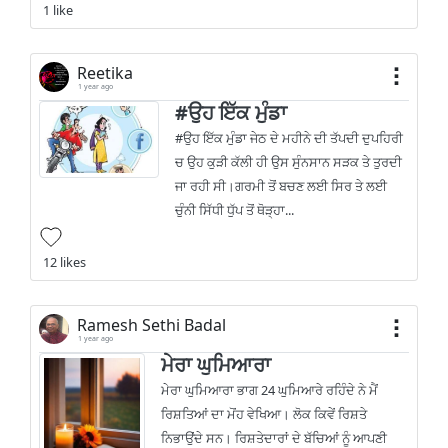
1 like
Reetika
1 year ago
#ਉਹ ਇੱਕ ਮੁੰਡਾ
#ਉਹ ਇੱਕ ਮੁੰਡਾ ਜੇਠ ਦੇ ਮਹੀਨੇ ਦੀ ਤੱਪਦੀ ਦੁਪਹਿਰੀ
ਚ ਉਹ ਕੁੜੀ ਕੱਲੀ ਹੀ ਉਸ ਸੁੰਨਸਾਨ ਸੜਕ ਤੇ ਤੁਰਦੀ
ਜਾ ਰਹੀ ਸੀ।ਗਰਮੀ ਤੋਂ ਬਚਣ ਲਈ ਸਿਰ ਤੇ ਲਈ
ਚੁੰਨੀ ਸਿੱਧੀ ਧੁੱਪ ਤੋਂ ਥੋੜ੍ਹਾ...
12 likes
Ramesh Sethi Badal
1 year ago
ਮੇਰਾ ਘੁਮਿਆਰਾ
ਮੇਰਾ ਘੁਮਿਆਰਾ ਭਾਗ 24 ਘੁਮਿਆਰੇ ਰਹਿੰਦੇ ਨੇ ਮੈਂ
ਰਿਸ਼ਤਿਆਂ ਦਾ ਮੋਂਹ ਵੇਖਿਆ। ਲੋਕ ਕਿਵੇਂ ਰਿਸ਼ਤੇ
ਨਿਭਾਉਂਦੇ ਸਨ। ਰਿਸ਼ਤੇਦਾਰਾਂ ਦੇ ਬੱਚਿਆਂ ਨੂੰ ਆਪਣੀ