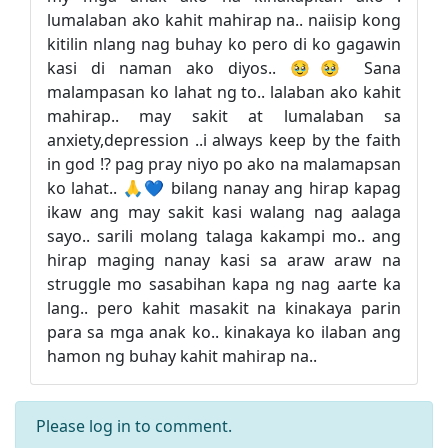
lumalaban ako kahit mahirap na.. naiisip kong
kitilin nlang nag buhay ko pero di ko gagawin
kasi di naman ako diyos.. 🥹🥹 Sana
malampasan ko lahat ng to.. lalaban ako kahit
mahirap.. may sakit at lumalaban sa
anxiety,depression ..i always keep by the faith
in god !? pag pray niyo po ako na malamapsan
ko lahat.. 🙏💙 bilang nanay ang hirap kapag
ikaw ang may sakit kasi walang nag aalaga
sayo.. sarili molang talaga kakampi mo.. ang
hirap maging nanay kasi sa araw araw na
struggle mo sasabihan kapa ng nag aarte ka
lang.. pero kahit masakit na kinakaya parin
para sa mga anak ko.. kinakaya ko ilaban ang
hamon ng buhay kahit mahirap na..
Please
log in
to comment.