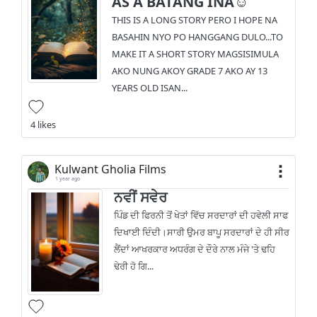
AS A BATANG INA☺️
THIS IS A LONG STORY PERO I HOPE NA
BASAHIN NYO PO HANGGANG DULO...TO
MAKE IT A SHORT STORY MAGSISIMULA
AKO NUNG AKOY GRADE 7 AKO AY 13
YEARS OLD ISAN...
4 likes
Kulwant Gholia Films
1 year ago
ਨਵੀਂ ਸਵੇਰ
ਪਿੰਡ ਦੀ ਫਿਰਨੀ ਤੋਂ ਖੇਤਾਂ ਵਿੱਚ ਸਰਦਾਰਾਂ ਦੀ ਹਵੇਲੀ ਸਾਫ
ਦਿਖਾਈ ਦਿੰਦੀ।ਸਾਰੀ ਉਮਰ ਬਾਪੂ ਸਰਦਾਰਾਂ ਦੇ ਹੀ ਸੀਰ
ਲੈਂਦਾਂ ਆਖਰਕਾਰ ਅਧਰੰਗ ਦੇ ਦੌਰੇ ਨਾਲ ਮੰਜੇ 'ਤੇ ਢਹਿ
ਢੇਰੀ ਹੋ ਗਿ...