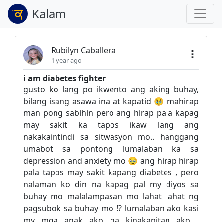
Kalam
Rubilyn Caballera
1 year ago
i am diabetes fighter
gusto ko lang po ikwento ang aking buhay,
bilang isang asawa ina at kapatid 🥹 mahirap
man pong sabihin pero ang hirap pala kapag
may sakit ka tapos ikaw lang ang
nakakaintindi sa sitwasyon mo.. hanggang
umabot sa pontong lumalaban ka sa
depression and anxiety mo 🥹 ang hirap hirap
pala tapos may sakit kapang diabetes , pero
nalaman ko din na kapag pal my diyos sa
buhay mo malalampasan mo lahat lahat ng
pagsubok sa buhay mo !? lumalaban ako kasi
my mga anak ako na kinakapitan ako .