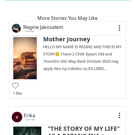
More Stories You May Like
Regine Jakosalem
1 year ago
Mother Journey
HELLO MY NAME IS REGINE AND THIS IS MY
STORY😌 I have 2 Child 3years Old and
7months Old. Way Back October 2023 nag
apply Ako ng trabaho sa JOLLIBEE...
1 like
Erika
e
1 year ago
"THE STORY OF MY LIFE"