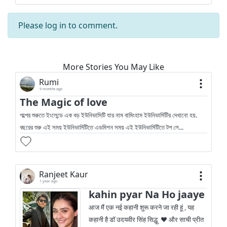
Please
log in
to comment.
More Stories You May Like
Rumi
9 months ago
The Magic of love
গল্পের শুরুতে ইংলেন্ডে এক বড় ইউনিভাসিটি যার নাম বামিংহাম ইউনিভার্সিটির দেখানো হয়.
বছরের শুরু এই সময় ইউনিভার্সিটিতে এডমিশন সময় এই ইউনিভার্সিটিতে টপ লে...
Ranjeet Kaur
1 year ago
kahin pyar Na Ho jaaye
आज मैं एक नई कहानी शुरू करने जा रही हूं , यह
कहानी है डॉ उदयवीर सिंह सिद्धू ❤️ और साची प्रीत