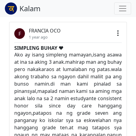
Kalam
FRANCIA OCO
F
1 year ago
SIMPLENG BUHAY ❤️
Ako ay isang simpleng mamayan,isang asawa
at ina sa aking 3 anak.mahirap man ang buhay
pero nakakaraos at lumalaban ng patas.wala
akong trabaho sa ngayon dahil maliit pa ang
bunso namin.di man kami pinalad sa
pinansyal,mapalad naman kami sa aming mga
anak lalo na sa 2 namin estudyante consistent
honor sila since day care hanggang
ngayon,patapos na ng grade seven ang
panganay ko iskolar sya sa eskwelahan nya
hanggang grade ten.at mag tatapos sya
ngaun ng may mataas na karangalan.ganun