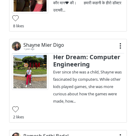
कौर मान❤️ की। हमारी कहानी के हीरो डॉक्टर
उदयवी...
8 likes
Shayne Mier Digo
1 year ago
Her Dream: Computer
Engineering
Ever since she was a child, Shayne was
fascinated by computers. While other
kids played games, she was more
curious about how the games were
made, how...
2 likes
Ramesh Sethi Badal