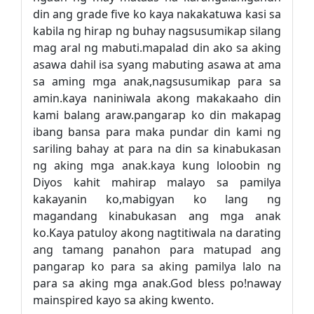
din ang grade five ko kaya nakakatuwa kasi sa
kabila ng hirap ng buhay nagsusumikap silang
mag aral ng mabuti.mapalad din ako sa aking
asawa dahil isa syang mabuting asawa at ama
sa aming mga anak,nagsusumikap para sa
amin.kaya naniniwala akong makakaaho din
kami balang araw.pangarap ko din makapag
ibang bansa para maka pundar din kami ng
sariling bahay at para na din sa kinabukasan
ng aking mga anak.kaya kung loloobin ng
Diyos kahit mahirap malayo sa pamilya
kakayanin ko,mabigyan ko lang ng
magandang kinabukasan ang mga anak
ko.Kaya patuloy akong nagtitiwala na darating
ang tamang panahon para matupad ang
pangarap ko para sa aking pamilya lalo na
para sa aking mga anak.God bless po!naway
mainspired kayo sa aking kwento.