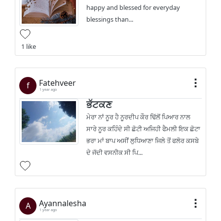
happy and blessed for everyday
blessings than...
1 like
Fatehveer
f
1 year ago
ਭੱਟਕਣ
ਮੇਰਾ ਨਾਂ ਨੂਰ ਹੈ ਨੂਰਦੀਪ ਕੌਰ ਢਿੱਲੋਂ ਪਿਆਰ ਨਾਲ
ਸਾਰੇ ਨੂਰ ਕਹਿੰਦੇ ਸੀ ਛੋਟੀ ਅਜਿਹੀ ਫੈਮਲੀ ਇਕ ਛੋਟਾ
ਭਰਾ ਮਾਂ ਬਾਪ ਅਸੀਂ ਲੁਧਿਆਣਾ ਜਿਲੇ ਤੋਂ ਫਲੋਰ ਕਸਬੇ
ਦੇ ਜੱਦੀ ਵਸਨੀਕ ਸੀ ਪਿ...
Ayannalesha
A
1 year ago