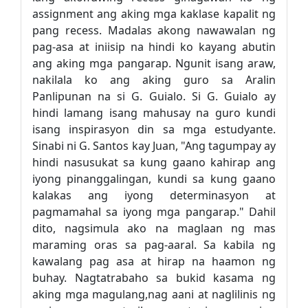
assignment ang aking mga kaklase kapalit ng
pang recess. Madalas akong nawawalan ng
pag-asa at iniisip na hindi ko kayang abutin
ang aking mga pangarap. Ngunit isang araw,
nakilala ko ang aking guro sa Aralin
Panlipunan na si G. Guialo. Si G. Guialo ay
hindi lamang isang mahusay na guro kundi
isang inspirasyon din sa mga estudyante.
Sinabi ni G. Santos kay Juan, "Ang tagumpay ay
hindi nasusukat sa kung gaano kahirap ang
iyong pinanggalingan, kundi sa kung gaano
kalakas ang iyong determinasyon at
pagmamahal sa iyong mga pangarap." Dahil
dito, nagsimula ako na maglaan ng mas
maraming oras sa pag-aaral. Sa kabila ng
kawalang pag asa at hirap na haamon ng
buhay. Nagtatrabaho sa bukid kasama ng
aking mga magulang,nag aani at naglilinis ng