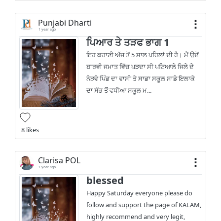
Punjabi Dharti
1 year ago
ਪਿਆਰ ਤੇ ਤੜਫ ਭਾਗ 1
ਇਹ ਕਹਾਣੀ ਅੱਜ ਤੋਂ 5 ਸਾਲ ਪਹਿਲਾਂ ਦੀ ਹੈ। ਮੈਂ ਉਦੋਂ
ਬਾਰਵੀ ਜਮਾਤ ਵਿੱਚ ਪੜਦਾ ਸੀ ਪਟਿਆਲੇ ਜਿਲੇ ਦੇ
ਨੇੜਵੇ ਪਿੰਡ ਦਾ ਵਾਸੀ ਤੇ ਸਾਡਾ ਸਕੂਲ ਸਾਡੇ ਇਲਾਕੇ
ਦਾ ਸੱਭ ਤੋਂ ਵਧੀਆ ਸਕੂਲ ਮ...
8 likes
Clarisa POL
1 year ago
blessed
Happy Saturday everyone please do
follow and support the page of KALAM,
highly recommend and very legit,