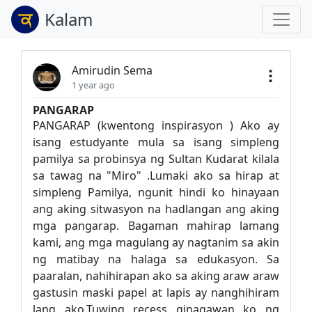
Kalam
Amirudin Sema
1 year ago
PANGARAP
PANGARAP (kwentong inspirasyon ) Ako ay
isang estudyante mula sa isang simpleng
pamilya sa probinsya ng Sultan Kudarat kilala
sa tawag na "Miro" .Lumaki ako sa hirap at
simpleng Pamilya, ngunit hindi ko hinayaan
ang aking sitwasyon na hadlangan ang aking
mga pangarap. Bagaman mahirap lamang
kami, ang mga magulang ay nagtanim sa akin
ng matibay na halaga sa edukasyon. Sa
paaralan, nahihirapan ako sa aking araw araw
gastusin maski papel at lapis ay nanghihiram
lang ako.Tuwing recess ginagawan ko ng