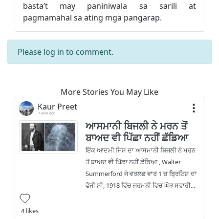
basta’t may paniniwala sa sarili at
pagmamahal sa ating mga pangarap.
Please
log in
to comment.
More Stories You May Like
Kaur Preet
1 year ago
ਆਸਮਾਨੀ ਬਿਜਲੀ ਨੇ ਮਰਨ ਤੋਂ
ਬਾਅਦ ਵੀ ਪਿੱਛਾ ਨਹੀਂ ਛੱਡਿਆ
ਇੱਕ ਆਦਮੀ ਜਿਸ ਦਾ ਆਸਮਾਨੀ ਬਿਜਲੀ ਨੇ ਮਰਨ
ਤੋਂ ਬਾਅਦ ਵੀ ਪਿੱਛਾ ਨਹੀਂ ਛੱਡਿਆ , Walter
Summerford ਜੋ ਵਰਲਡ ਵਾਰ 1 ਚ ਬ੍ਰਿਟਿਸ਼ ਦਾ
ਫੋਜੀ ਸੀ, 1918 ਵਿੱਚ ਜਰਮਨੀ ਵਿਚ ਘੋੜ ਸਵਾਰੀ...
4 likes