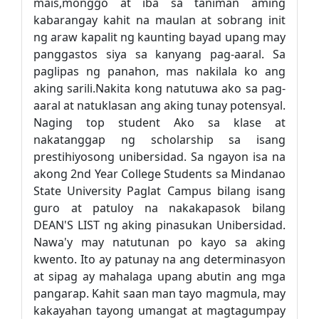
mais,monggo at iba sa taniman aming
kabarangay kahit na maulan at sobrang init
ng araw kapalit ng kaunting bayad upang may
panggastos siya sa kanyang pag-aaral. Sa
paglipas ng panahon, mas nakilala ko ang
aking sarili.Nakita kong natutuwa ako sa pag-
aaral at natuklasan ang aking tunay potensyal.
Naging top student Ako sa klase at
nakatanggap ng scholarship sa isang
prestihiyosong unibersidad. Sa ngayon isa na
akong 2nd Year College Students sa Mindanao
State University Paglat Campus bilang isang
guro at patuloy na nakakapasok bilang
DEAN'S LIST ng aking pinasukan Unibersidad.
Nawa'y may natutunan po kayo sa aking
kwento. Ito ay patunay na ang determinasyon
at sipag ay mahalaga upang abutin ang mga
pangarap. Kahit saan man tayo magmula, may
kakayahan tayong umangat at magtagumpay