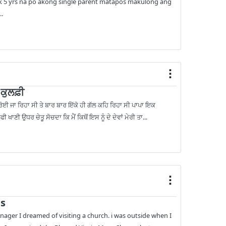
 5 yrs na po akong single parent matapos makulong ang
..
ਕੁਲਫ਼ੀ
 ਰੋਈ ਜਾ ਰਿਹਾ ਸੀ ਤੇ ਬਾਰ ਬਾਰ ਇੱਕੋ ਹੀ ਗੱਲ ਕਹਿ ਰਿਹਾ ਸੀ ਪਾਪਾ ਇਕ
ੀ ਖਾਣੀ ਉਧਰ ਚੇਤੂ ਸੋਚਦਾ ਕਿ ਮੈਂ ਕਿਥੋਂ ਇਸ ਨੂੰ ਦੇ ਦੇਵਾਂ ਮੇਰੀ ਤਾ...
s
nager I dreamed of visiting a church. i was outside when I