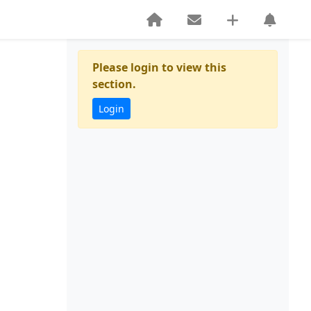
Please login to view this
section.
Login