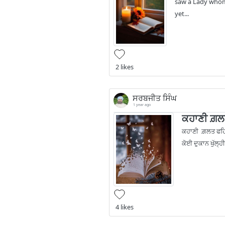
saw a Lady whom 
yet...
2 likes
ਸਰਬਜੀਤ ਸਿੰਘ
1 year ago
ਕਹਾਣੀ ਗ਼
ਕਹਾਣੀ ਗ਼ਲਤ ਫਹਿਮ
ਕੋਈ ਦੁਕਾਨ ਖੁੱਲ੍
4 likes