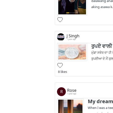
dalawang anak
aking asawa k.
J Singh
1 year ago
ਰੁਪਏ ਵਾਲੀ 
ਮੁੰਡਾ ਸਵੇਰ ਦਾ ਹੀ
ਰੁਪਈਆ ਦੇ ਮੈਂ ਕੁਲਫ
8 likes
Rose
R
1 year ago
My dream
When I was a tee