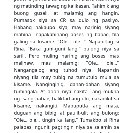
ng matinding tawag ng kalikasan. Tahimik ang
buong gusali, at malamig ang hangin.
Pumasok siya sa CR sa dulo ng pasilyo.
Habang nakaupo siya, may narinig siyang
mahina—napakahinang boses ng babae, tila
galing sa kisame: "Ole... ole..." Napapitlag si
Rina. "Baka guni-guni lang," bulong niya sa
sarili. Pero muling narinig ang boses, mas
malinaw, mas malamig: "Ole... ole..."
Nangangalog ang tuhod niya. Napansin
niyang tila may tubig na tumutulo mula sa
kisame. Nanginginig, dahan-dahan siyang
tumingala. At doon niya nakita—ang mukha
ng isang babae, baliktad ang ulo, nakadikit sa
kisame, nakangiti. Mapuputla ang mata,
duguan ang bibig, at paulit-ulit ang bulong:
"Ole... ole... tingin ka lang." Tumakbo si Rina
palabas, ngunit pagtingin niya sa salamin sa