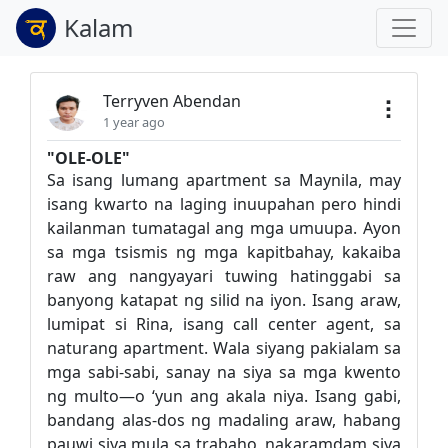
Kalam
Terryven Abendan
1 year ago
"OLE-OLE"
Sa isang lumang apartment sa Maynila, may
isang kwarto na laging inuupahan pero hindi
kailanman tumatagal ang mga umuupa. Ayon
sa mga tsismis ng mga kapitbahay, kakaiba
raw ang nangyayari tuwing hatinggabi sa
banyong katapat ng silid na iyon. Isang araw,
lumipat si Rina, isang call center agent, sa
naturang apartment. Wala siyang pakialam sa
mga sabi-sabi, sanay na siya sa mga kwento
ng multo—o ‘yun ang akala niya. Isang gabi,
bandang alas-dos ng madaling araw, habang
pauwi siya mula sa trabaho, nakaramdam siya