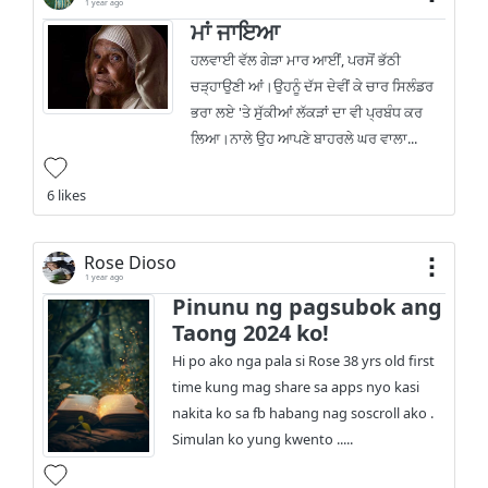
1 year ago
ਮਾਂ ਜਾਇਆ
ਹਲਵਾਈ ਵੱਲ ਗੇੜਾ ਮਾਰ ਆਈਂ, ਪਰਸੋਂ ਭੱਠੀ
ਚੜ੍ਹਾਉਣੀ ਆਂ।ਉਹਨੂੰ ਦੱਸ ਦੇਵੀਂ ਕੇ ਚਾਰ ਸਿਲੰਡਰ
ਭਰਾ ਲਏ 'ਤੇ ਸੁੱਕੀਆਂ ਲੱਕੜਾਂ ਦਾ ਵੀ ਪ੍ਰਬੰਧ ਕਰ
ਲਿਆ।ਨਾਲੇ ਉਹ ਆਪਣੇ ਬਾਹਰਲੇ ਘਰ ਵਾਲਾ...
6 likes
Rose Dioso
1 year ago
Pinunu ng pagsubok ang
Taong 2024 ko!
Hi po ako nga pala si Rose 38 yrs old first
time kung mag share sa apps nyo kasi
nakita ko sa fb habang nag soscroll ako .
Simulan ko yung kwento .....