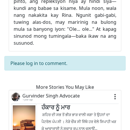
pinto, ang repleksyon niya ay hindi siya—
kundi ang babae sa kisame. Mula noon, wala
nang nakakita kay Rina. Ngunit gabi-gabi,
tuwing alas-dos, may maririnig na bulong
mula sa banyong iyon: "Ole... ole..." At kapag
sinunod mong tumingala—baka ikaw na ang
susunod.
Please
log in
to comment.
More Stories You May Like
Gurvinder Singh Advocate
1 year ago
ਹੰਕਾਰ ਨੂੰ ਮਾਰ
‌‌ ਸ਼ਹਿਰ ਦੀ ਸਭ ਤੋਂ ਭੀੜ ਭਾੜ ਵਾਲੀ ਜਗਾ ਤੇ ਉਹਨਾਂ ਦਾ
ਪੈਟਰੋਲ ਪੰਪ ਸੀ । ਨੇੜੇ ਚੌਂਕ ਸੀ ਜਿੱਥੇ ਹਰ ਵੇਲੇ ਸਿਪਾਹੀ ਖੜ
ਕੇ ਆਵਾਜਾਈ ਨੂੰ ਸੁਚਾਰੂ ਰੂਪ ਨਾਲ ਚਲਾਉਂ...